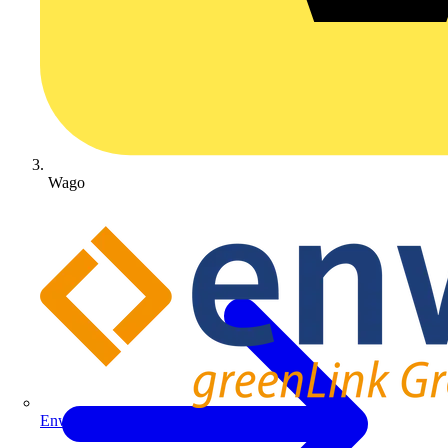
Wago
Enwitec