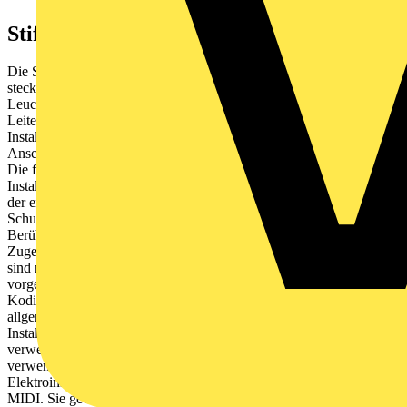
Stiftleiste
WINSTA
® MIDI Kodierung A
Die Stiftleiste
WINSTA
® MIDI Bemessungsstrom 25 A ist die
steckbare Lösung für Ihre Verwendung im Schaltschrank, beim
Leuchtenanschluss oder auf der Leiterplatte. Ganz gleich, ob auf der
Leiterplatte, im Schaltschrank oder für den Leuchtenanschluss – mit
Installationssteckverbindern von WAGO realisieren Sie den
Anschluss an unterschiedlichste Anforderungen im Handumdrehen.
Die farbliche und mechanische Kodierung der
Installationssteckverbinder gewährleistet eine fehlerfreie Installation
der einzelnen Komponenten – Fehlsteckschutz inklusive. Laut der
Schutzart IP20 bietet der Installationssteckverbinder Schutz vor der
Berührung spannungsführender Bauteile (In gestecktem Zustand mit
Zugentlastungsgehäuse: IP2xC (Diese Installationssteckverbinder
sind nicht für den Einsatz in leicht zugänglichen Bereichen
vorgesehen!)). Der Installationssteckverbinder
WINSTA
® MIDI mit
Kodierung A in Schwarz oder Weiß wird im Regelfall für
allgemeine Netzanwendungen in der Energieverteilung genutzt. Der
Installationssteckverbinder ist für eine Spannungslast bis 25 A
verwendbar. Er kann deshalb auch für leistungsstarke Verbraucher
verwendet werden. Vollkommene Flexibilität bei der
Elektroinstallation bietet Ihnen unsere Produktfamilie
WINSTA
®
MIDI. Sie gewährleistet durch die Push-in CAGE CLAMP®-