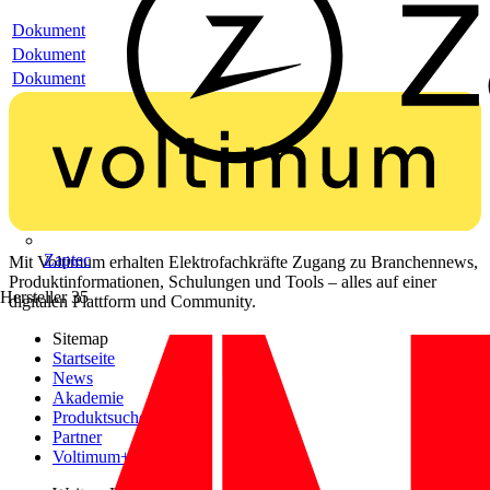
Dokument
Dokument
Dokument
Zaptec
Mit Voltimum erhalten Elektrofachkräfte Zugang zu Branchennews,
Produktinformationen, Schulungen und Tools – alles auf einer
Hersteller
35
digitalen Plattform und Community.
Sitemap
Startseite
News
Akademie
Produktsuche
Partner
Voltimum+