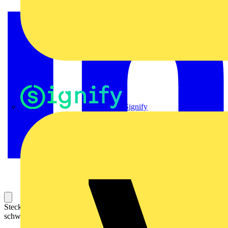
Signify
Stecker; mit Zugentlastungsgehäuse; 3-polig; Kod. A; 4,00 mm²;
schwarz