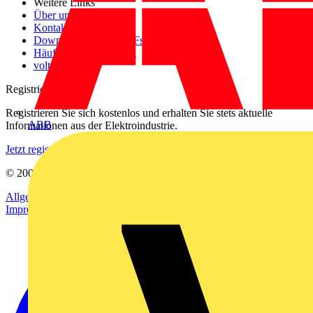
Weitere Links
Über uns
Kontakt
Downloadbereich (PDFs)
Häufig gestellte Fragen
voltimum.com
Registrierung
Registrieren Sie sich kostenlos und erhalten Sie stets aktuelle
ABB
Informationen aus der Elektroindustrie.
Jetzt registrieren
© 2002-
2026
Voltimum
Allgemeine Geschäftsbedingungen
Datenschutzerklärung
Impressum