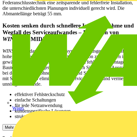
Federanschlusstechnik eine zeitsparende und fehlerfreie Installation,
die unterschiedlichsten Planungen individuell gerecht wird. Die
Abmantellänge beträgt 55 mm.
Kosten senken durch schnellere Inbetriebnahme und
Wegfall des Serviceaufwandes – Lösungen von
WINSTA
® MIDI
WINSTA
® ist das Steckverbindersystem, das ausgezeichnet auf die
hohen Anforderungen in der Elektroinstallation zugeschnitten ist. Es
gewährt die sichere, schnelle und vor allem fehlerfreie Montage von
Bauteilen und Leitungen. Reduzieren auch Sie jetzt Ihre Ausgaben
bei der Installation, ohne auf Qualität und Sicherheit zu verzichten:
mit Schutzart IP20 eliminieren den Serviceaufwand und vermeiden
unnötige Stillstände.
effektiver Fehlsteckschutz
einfache Schaltungen
für jede Netzanwendung
Wago
kundenspezifische Lösungen
strukturierte und schnelle Elektroinstallation
Mehr anzeigen