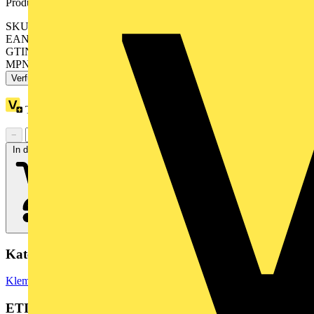
Produktkennzeichen
SKU: 770-113
EAN: 4044918254083
GTIN: 4044918254083
MPN: 770-113
Verfügbar: 4 Händler
Treuepunkte:
4
−
+
In den Warenkorb
Kategorien
Klemmen, Steckverbinder & Verbindungselemente
Reihenklemmen
ETIM Group