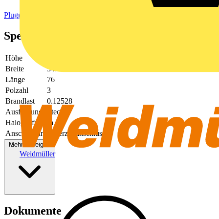
Pluggable building installation systems
Spezifikationen
Höhe
15
Breite
34.6
Länge
76
Polzahl
3
Brandlast
0.12528
Ausführung
Stecker
Halogenfrei
Ja
Anschlussart
Federzuganschluss
Mehr anzeigen
Weidmüller
Dokumente