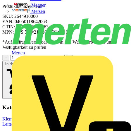
Megger
Produktkennzeichen
Mersen
SKU: 2644910000
EAN: 04050118642063
GTIN: 04050118642063
MPN: CPS 5.00/21/180F SN GN BX
*Auf Anfrage verfügbar - bitte in den Warenkorb legen, um
Verfügbarkeit zu prüfen
Merten
−
+
In den Warenkorb
Kategorien
Klemmen, Steckverbinder & Verbindungselemente
Leiterplattensteckverbinder