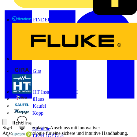
FINDER
FLUKE
Gira
HT Instruments GmbH
iHaus
Kaufel
Kopp
Steckbarer Leiterplatten-Anschluss mit innovativer
Lichtline
Anschlusstechnologie für eine sichere und intuitive Handhabung.
LIGHTCYCLE