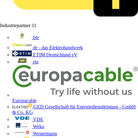
Industriepartner
11
bfe
de - das Elektrohandwerk
ETIM Deutschland eV
etz
Europacable
GED Gesellschaft für Energiedienstleistung - GmbH
& Co. KG
VDE
Weka
Westermann