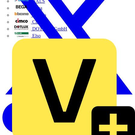
BALS
Bega
Bticino
Cimco
DOTLUX GmbH
Elso