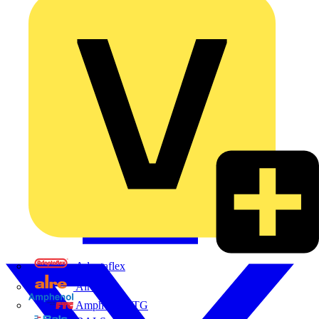
Adaptaflex
Alre
Amphenol FTG