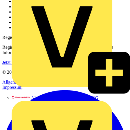
Weitere Links
Über uns
Kontakt
Downloadbereich (PDFs)
Häufig gestellte Fragen
voltimum.com
Registrierung
Registrieren Sie sich kostenlos und erhalten Sie stets aktuelle
Informationen aus der Elektroindustrie.
Jetzt registrieren
© 2002-
2026
Voltimum
Allgemeine Geschäftsbedingungen
Datenschutzerklärung
Impressum
Alexander Bürkle GmbH & Co. KG