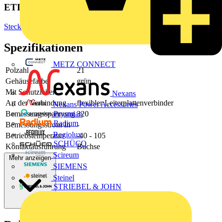
ETIM Group
Steckverbinder
Spezifikationen
METZ CONNECT
Polzahl
21
Gehäusefarbe
grün
Mit Schutzleiter
-
Nexans
Art der Verbindung
flexibler Leiterplattenverbinder
Nexans Power Accessories
Bemessungsspannung
320
Prysmian
Radium
Bemessungsstrom In
-
Regiolux
Betriebstemperatur
-40 - 105
SCHÜCO
Kontaktausführung
Buchse
Scireum
Mehr anzeigen
SIEMENS
Steinel
STRIEBEL & JOHN