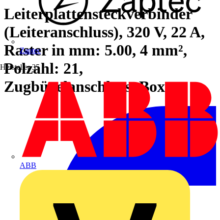
Leiterplattensteckverbinder
(Leiteranschluss), 320 V, 22 A,
Raster in mm: 5.00, 4 mm²,
Zaptec
Polzahl: 21,
Hersteller
35
Zugbügelanschluss, Box
ABB