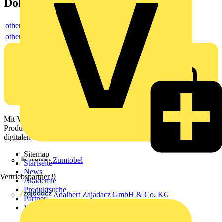
Dokumente
others
others
Mit Voltimum erhalten Elektrofachkräfte Zugang zu Branchennews,
Produktinformationen, Schulungen und Tools – alles auf einer
digitalen Plattform und Community.
Sitemap
Zumtobel
Startseite
News
Vertriebspartner
9
Akademie
Produktsuche
Adalbert Zajadacz GmbH & Co. KG
Partner
Voltimum+