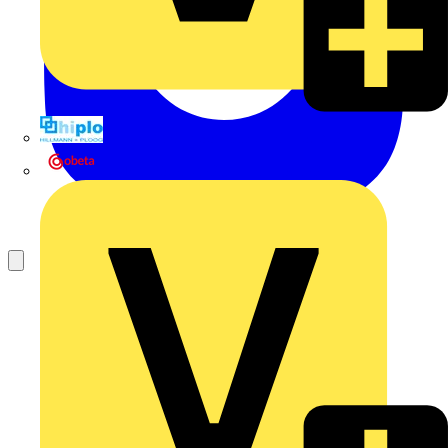
Hillmann & Ploog GmbH & Co. KG
Oskar Böttcher GmbH & Co. KG