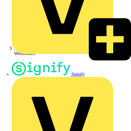
Weidmüller
Signify