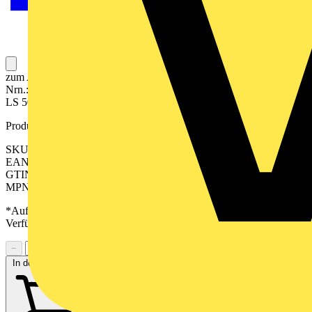
zum Aufklipsen auf F 50-Module 3fach der Serie LS Art.-
Nrn.: LS 5073 TSM, LS 5293 1ST, LS 5093 TSEM,
LS 5073 RF TSM, LS 5236 TSM, FM LS 5003 M
Produktkennzeichen
SKU: AL2503TSAD
EAN: 4011377140776
GTIN: 4011377140776
MPN: AL 2503 TSA D
*Auf Anfrage verfügbar - bitte in den Warenkorb legen, um
Verfügbarkeit zu prüfen
−
+
In den Warenkorb