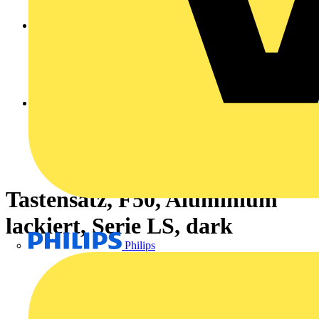
Tastensatz, F50, Aluminium
lackiert, Serie LS, dark
Philips