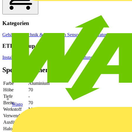
Kategorien
Gebäudeleittechnik & Automation
Sensoren
Temperatursensoren
ETIM Group
Installationsschalterprogramme/Steckvorrichtungen
Spezifikationen
Farbe
Aluminium
Höhe
70
Tiefe
-
Breite
70
Wago
Werkstoff
Metall
Verwendung
sonstige
Ausführung
dreiteilige Taste
Halogenfrei
Ja