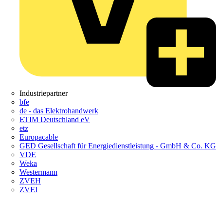
Industriepartner
bfe
de - das Elektrohandwerk
ETIM Deutschland eV
etz
Europacable
GED Gesellschaft für Energiedienstleistung - GmbH & Co. KG
VDE
Weka
Westermann
ZVEH
ZVEI