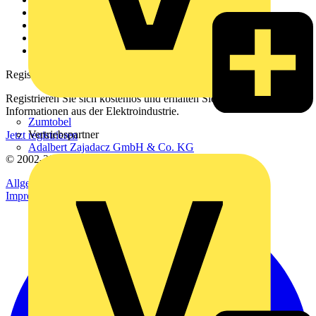
Kontakt
Downloadbereich (PDFs)
Häufig gestellte Fragen
voltimum.com
Registrierung
Registrieren Sie sich kostenlos und erhalten Sie stets aktuelle
Informationen aus der Elektroindustrie.
Zumtobel
Vertriebspartner
Jetzt registrieren
Adalbert Zajadacz GmbH & Co. KG
© 2002-
2026
Voltimum
Allgemeine Geschäftsbedingungen
Datenschutzerklärung
Impressum