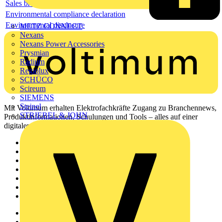
Sales brochure
Environmental compliance declaration
Environmental disclosure
METZ CONNECT
Nexans
Nexans Power Accessories
Prysmian
Radium
Regiolux
SCHÜCO
Scireum
SIEMENS
Steinel
Mit Voltimum erhalten Elektrofachkräfte Zugang zu Branchennews,
STRIEBEL & JOHN
Produktinformationen, Schulungen und Tools – alles auf einer
digitalen Plattform und Community.
Sitemap
Startseite
News
Akademie
Produktsuche
Partner
Voltimum+
Weitere Links
Über uns