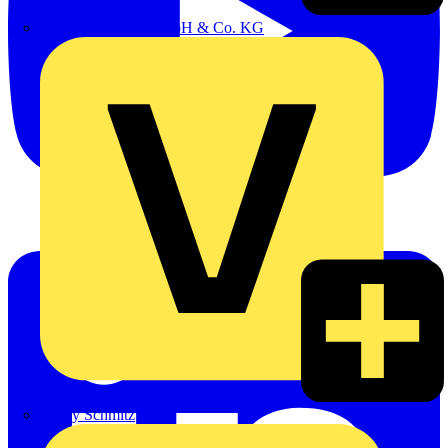
Emil Löffelhardt GmbH & Co. KG
Hardy Schmitz