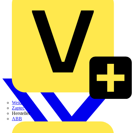
Weidmüller
Zaptec
Hersteller
ABB