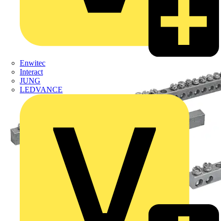
Enwitec
Interact
JUNG
LEDVANCE