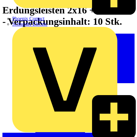
Erdungsleisten 2x16 + 5x6mm²
- Verpackungsinhalt: 10 Stk.
Phoenix Contact
Schneider Electric