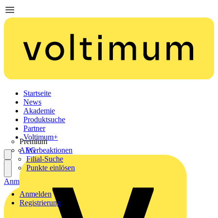
Startseite
News
Akademie
Produktsuche
Partner
Voltimum+
Premium
AEG
Werbeaktionen
Filial-Suche
Punkte einlösen
Anmelden
Registrierung
Anmelden
Registrierung