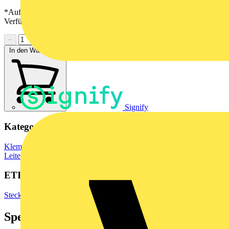
*Auf Anfrage verfügbar - bitte in den Warenkorb legen, um
Verfügbarkeit zu prüfen
−
+
In den Warenkorb
Signify
Kategorien
Klemmen, Steckverbinder & Verbindungselemente
Leiterplattensteckverbinder
ETIM Group
Steckverbinder
Spezifikationen