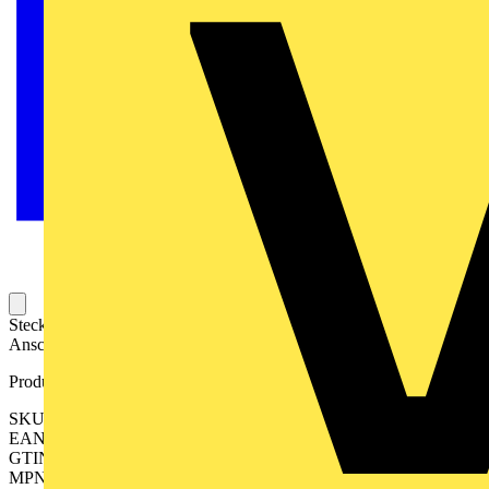
Steckbarer Leiterplatten-Anschluss mit innovativer
Anschlusstechnologie für eine sichere und intuitive Handhabung.
Produktkennzeichen
SKU: 2643990000
EAN: 04050118642988
GTIN: 04050118642988
MPN: CPS 5.00/21/90 SN GN BX