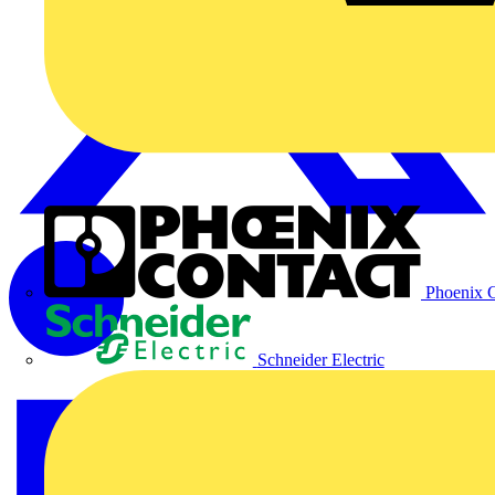
Phoenix C
Schneider Electric