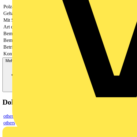
Polzahl
21
Gehäusefarbe
grün
Mit Schutzleiter
-
Art der Verbindung
flexibler Leiterplattenverbinder
Bemessungsspannung
320
Bemessungsstrom In
-
Betriebstemperatur
-40 - 105
Kontaktausführung
Buchse
Mehr anzeigen
Dokumente
others
others