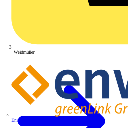
Weidmüller
Enwitec