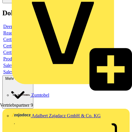
Dokumente
Deeplink product page
Reach Declaration URL
Certificate
Certificate
Certificate
Product data sheet
Sales brochure
Sales brochure
Mehr anzeigen
Zumtobel
Vertriebspartner
9
Adalbert Zajadacz GmbH & Co. KG