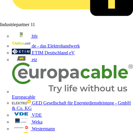
Industriepartner
11
bfe
de - das Elektrohandwerk
ETIM Deutschland eV
etz
Europacable
GED Gesellschaft für Energiedienstleistung - GmbH
& Co. KG
VDE
Weka
Westermann