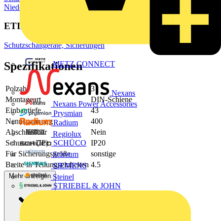
Niederspannungsschaltgeräte
ETIM Group
Schutzschaltgeräte, Sicherungen
METZ CONNECT
Spezifikationen
Polzahl
3
Nexans
Montageart
DIN-Schiene
Nexans Power Accessories
Einbautiefe
43
Prysmian
Nennspannung
400
Radium
Abschließbar
Nein
Regiolux
Schutzart (IP)
IP20
SCHÜCO
Für Sicherungsgröße
sonstige
Scireum
Breite in Teilungseinheiten
4.5
SIEMENS
Mehr anzeigen
Steinel
STRIEBEL & JOHN