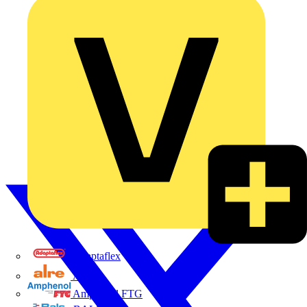
Adaptaflex
Alre
Amphenol FTG