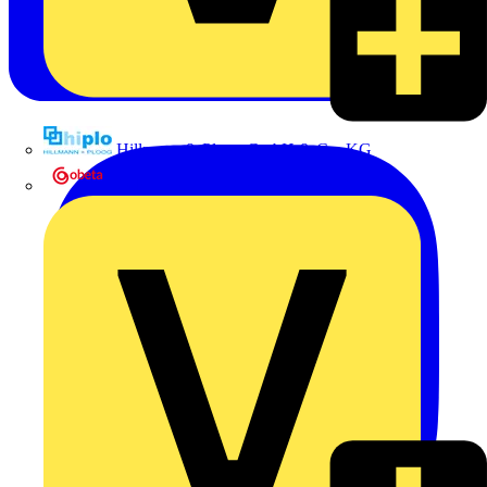
Hillmann & Ploog GmbH & Co. KG
Oskar Böttcher GmbH & Co. KG