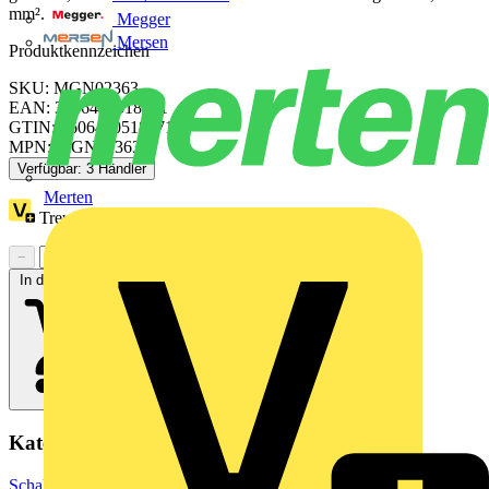
mm².
Megger
Mersen
Produktkennzeichen
SKU: MGN02363
EAN: 3606480518171
GTIN: 3606480518171
MPN: MGN02363
Verfügbar: 3 Händler
Merten
Treuepunkte:
19
−
+
In den Warenkorb
Kategorien
Schaltgeräte & Überstromschutz
Schaltgeräte