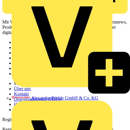
Mit Voltimum erhalten Elektrofachkräfte Zugang zu Branchennews,
Produktinformationen, Schulungen und Tools – alles auf einer
digitalen Plattform und Community.
Sitemap
Startseite
News
Akademie
Produktsuche
Partner
Voltimum+
Weitere Links
Über uns
Kontakt
Alexander Bürkle GmbH & Co. KG
Downloadbereich (PDFs)
Häufig gestellte Fragen
voltimum.com
Registrierung
Registrieren Sie sich kostenlos und erhalten Sie stets aktuelle