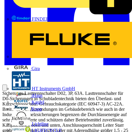
FINDER
FLUKE
Gira
HT Instruments GmbH
Sicherungs-Lasttrennschalter D02, 3P, 63A. Lasttrennschalter für
iHaus
D0-Sicherungen in Schubladentechnik bieten den Überlast- und
Kaufel
Kurzschlussschutz. Gebrauchskategorie (IEC 60947-3) AC-22A.
Kopp
Breite 4,5 TE. Anwendungen im Gebäudebereich wie auch in der
Industrie. Schmelzsicherungen begrenzen die Durchlassenergie auf
sehr geringe Werte und schützen daher Betriebsmittel zuverlässig.
Lichtline
Käfigklemmen oben und unten, Anschlussquerschnitt Leiter Starr
LIGHTCYCLE
größer 1,5 - 35mm², Flexibel oder mit Aderendhülse größer 1,5 - 25