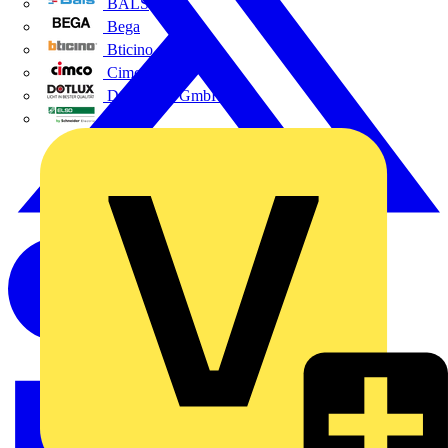
BALS
Bega
Bticino
Cimco
DOTLUX GmbH
Elso