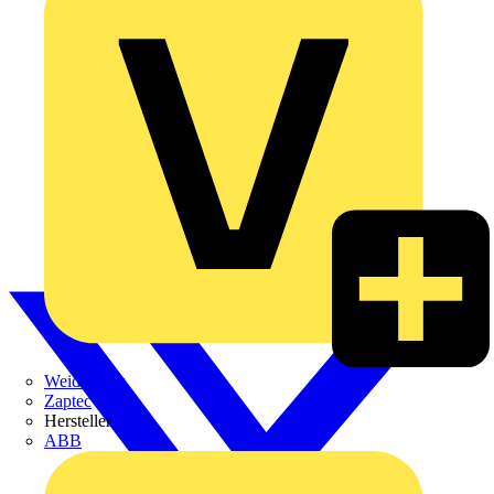
Weidmüller
Zaptec
Hersteller
ABB