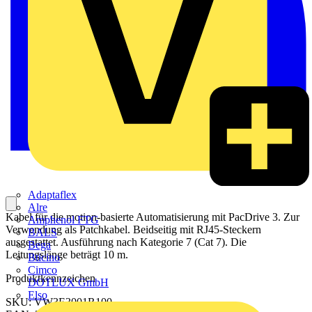
Adaptaflex
Alre
Kabel für die motion-basierte Automatisierung mit PacDrive 3. Zur
Amphenol FTG
Verwendung als Patchkabel. Beidseitig mit RJ45-Steckern
BALS
ausgestattet. Ausführung nach Kategorie 7 (Cat 7). Die
Bega
Leitungslänge beträgt 10 m.
Bticino
Cimco
Produktkennzeichen
DOTLUX GmbH
Elso
SKU: VW3E3001R100