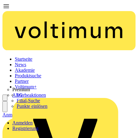
Startseite
News
Akademie
Produktsuche
Partner
Voltimum+
Premium
AEG
Werbeaktionen
Filial-Suche
Punkte einlösen
Anmelden
Registrierung
Anmelden
Registrierung