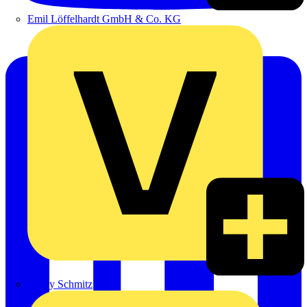
Emil Löffelhardt GmbH & Co. KG
Hardy Schmitz