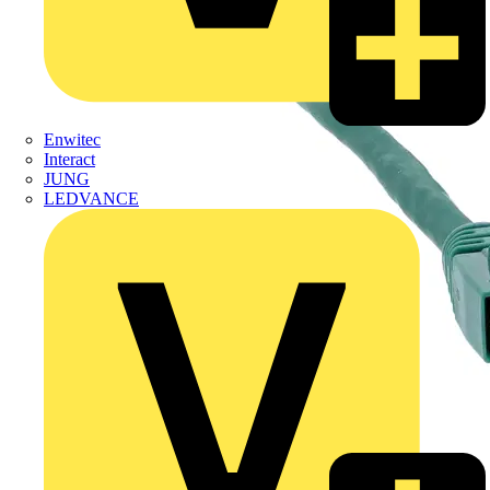
Enwitec
Interact
JUNG
LEDVANCE