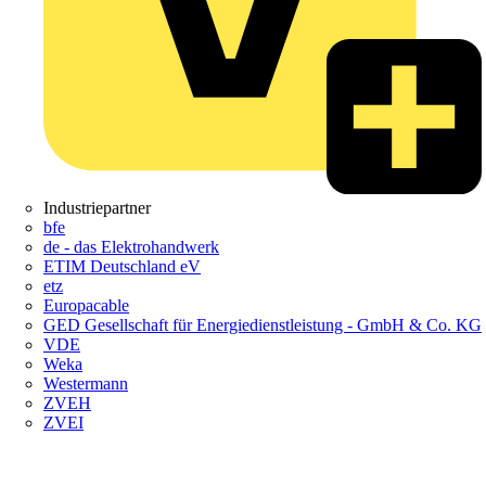
Industriepartner
bfe
de - das Elektrohandwerk
ETIM Deutschland eV
etz
Europacable
GED Gesellschaft für Energiedienstleistung - GmbH & Co. KG
VDE
Weka
Westermann
ZVEH
ZVEI