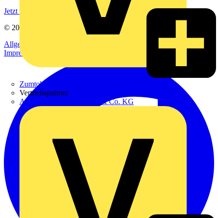
Jetzt registrieren
© 2002-
2026
Voltimum
Allgemeine Geschäftsbedingungen
Datenschutzerklärung
Impressum
Zumtobel
Vertriebspartner
Adalbert Zajadacz GmbH & Co. KG