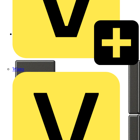
Zurück zu Produkte
Wago