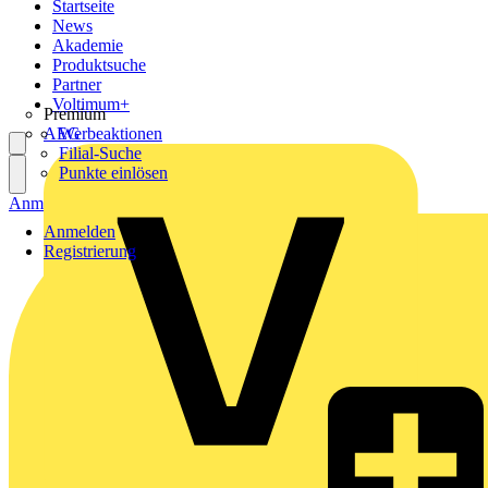
Startseite
News
Akademie
Produktsuche
Partner
Voltimum+
Premium
AEG
Werbeaktionen
Filial-Suche
Punkte einlösen
Anmelden
Registrierung
Anmelden
Registrierung