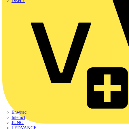
DEHN
Enwitec
Interact
JUNG
LEDVANCE