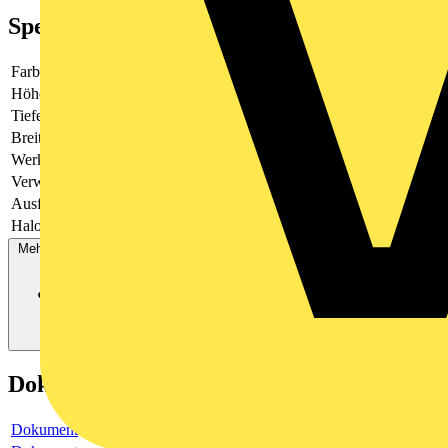
Spezifikationen
Farbe
weiß
Höhe
70
Tiefe
-
Breite
70
Werkstoff
Kunststoff
Verwendung
Schalter/Taster
Ausführung
einteilige Wippe
Halogenfrei
Ja
Mehr anzeigen
Dokumente
Dokument