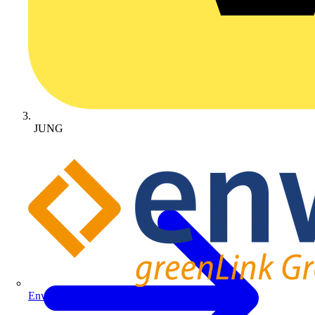
JUNG
Enwitec