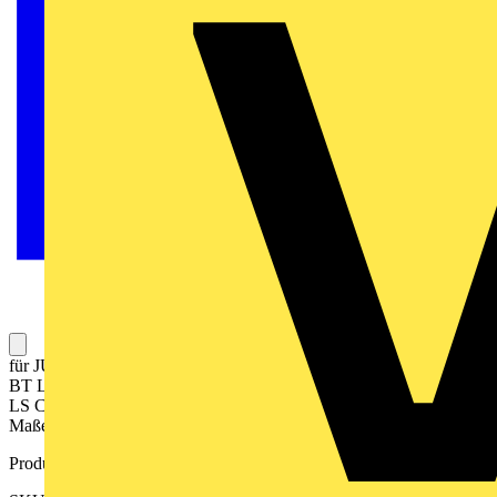
für JUNG HOME Taster 1fach, batterieversorgt, Art.-Nr.:
BT LS CD 1001 für KNX Taster 1fach Art.-Nrn.:
LS CD 1071 1ST, LS CD 1091 1ST Material: Duroplast lackiert
Maße (B x H): 70 x 70 mm
Produktkennzeichen