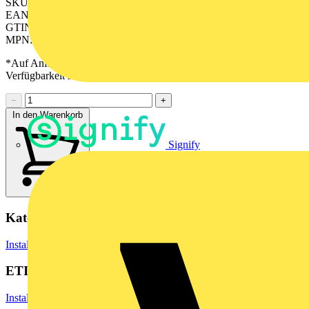
SKU: LS101KO5WWM
EAN: 4011377188525
GTIN: 4011377188525
MPN: LS 101 KO5 WWM
*Auf Anfrage verfügbar - bitte in den Warenkorb legen, um
Verfügbarkeit zu prüfen
−
+
In den Warenkorb
Signify
Kategorien
Installationsmaterial & Zubehör
Steckdosen & Schalter
Lichtschalter
ETIM Group
Installationsschalterprogramme/Steckvorrichtungen