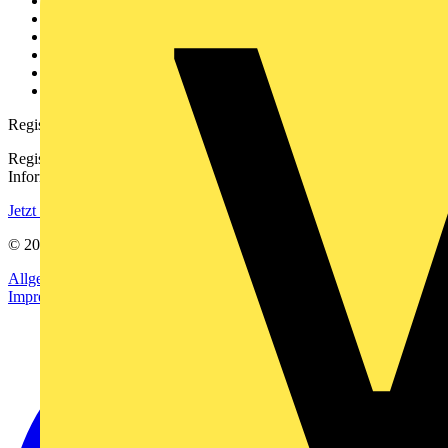
Weitere Links
Über uns
Kontakt
Downloadbereich (PDFs)
Häufig gestellte Fragen
voltimum.com
Registrierung
Registrieren Sie sich kostenlos und erhalten Sie stets aktuelle
Informationen aus der Elektroindustrie.
Jetzt registrieren
© 2002-
2026
Voltimum
Allgemeine Geschäftsbedingungen
Datenschutzerklärung
Impressum