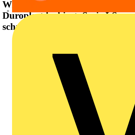
Wippe, F10, mit Lichtleiter,
Duroplast lackiert, Serie LS,
schneeweiß matt