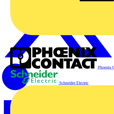
Phoenix C
Schneider Electric