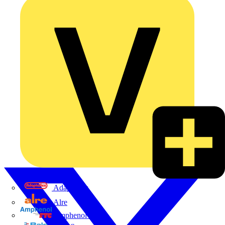
Adaptaflex
Alre
Amphenol FTG