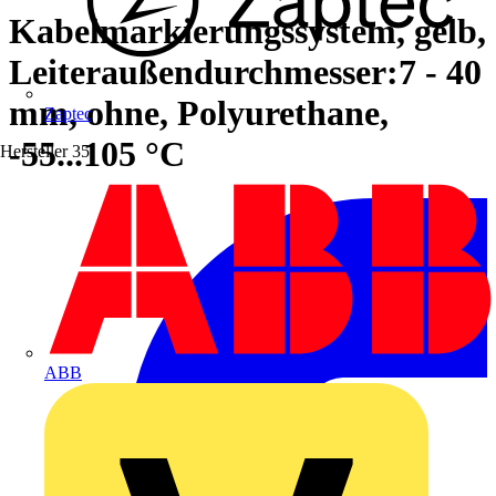
Kabelmarkierungssystem, gelb,
Leiteraußendurchmesser:7 - 40
mm, ohne, Polyurethane,
Zaptec
-55...105 °C
Hersteller
35
ABB