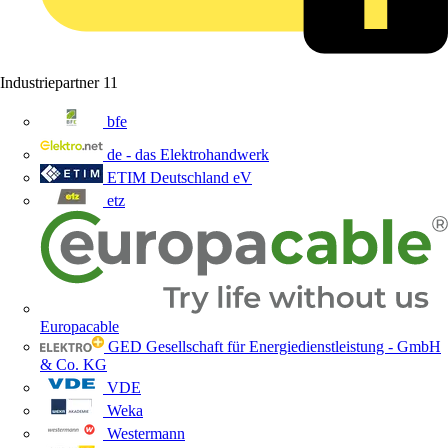
Industriepartner
11
bfe
de - das Elektrohandwerk
ETIM Deutschland eV
etz
Europacable
GED Gesellschaft für Energiedienstleistung - GmbH
& Co. KG
VDE
Weka
Westermann