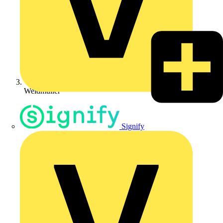
Weidmüller
Signify