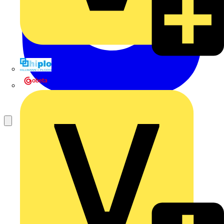
Hillmann & Ploog GmbH & Co. KG
Oskar Böttcher GmbH & Co. KG