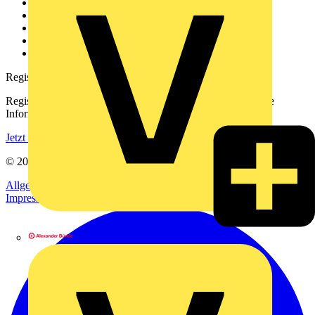
Über uns
Kontakt
Downloadbereich (PDFs)
Häufig gestellte Fragen
voltimum.com
Registrierung
Registrieren Sie sich kostenlos und erhalten Sie stets aktuelle
Informationen aus der Elektroindustrie.
Jetzt registrieren
© 2002-
2026
Voltimum
Allgemeine Geschäftsbedingungen
Datenschutzerklärung
Impressum
Alexander Bürkle GmbH & Co. KG