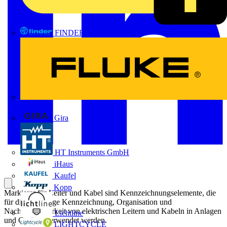
FINDER
FLUKE
Gira
HT Instruments GmbH
iHaus
Kaufel
Kopp
Markierer für Leiter und Kabel sind Kennzeichnungselemente, die
für die eindeutige Kennzeichnung, Organisation und
Nachverfolgbarkeit von elektrischen Leitern und Kabeln in Anlagen
Lichtline
und Geräten verwendet werden.
LIGHTCYCLE