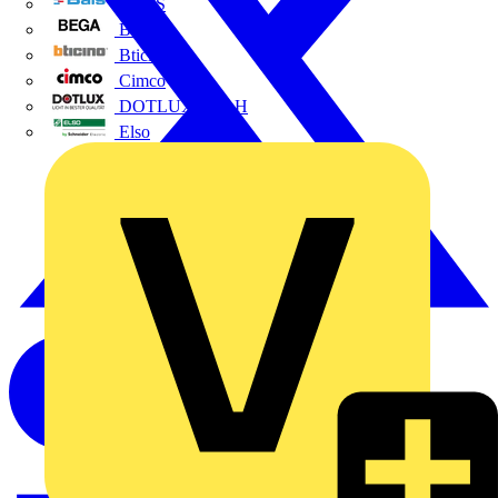
BALS
Bega
Bticino
Cimco
DOTLUX GmbH
Elso