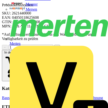
Megger
Produktkennzeichen
Mersen
SKU: 2621440000
EAN: 04050118625608
GTIN: 04050118625608
MPN: SFX-VT 11/60 MM GE
*Auf Anfrage verfügbar - bitte in den Warenkorb legen, um
Verfügbarkeit zu prüfen
Merten
−
+
In den Warenkorb
Kategorien
Baustoffe & Verbrauchsmaterialien
Markierung & Kennzeichnung
ETIM Group