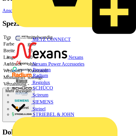
Anschluss- und Verbindungstechnik/Isoliermaterial (Elektro)
Spezifikationen
Typ
mittelwandig
METZ CONNECT
Farbe
gelb
Breite
13
Nexans
Länge
60
Aufdruck
ohne
Nexans Power Accessories
Prysmian
Werkstoff
Kunststoff
Radium
Montageart
sonstige
Regiolux
Verzahnung
-
SCHÜCO
Mehr anzeigen
Scireum
SIEMENS
Steinel
STRIEBEL & JOHN
Dokumente