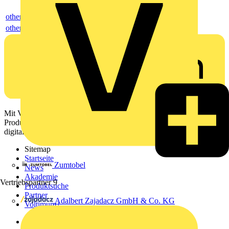
others
others
Mit Voltimum erhalten Elektrofachkräfte Zugang zu Branchennews,
Produktinformationen, Schulungen und Tools – alles auf einer
digitalen Plattform und Community.
Sitemap
Startseite
Zumtobel
News
Akademie
Vertriebspartner
9
Produktsuche
Partner
Adalbert Zajadacz GmbH & Co. KG
Voltimum+
Weitere Links