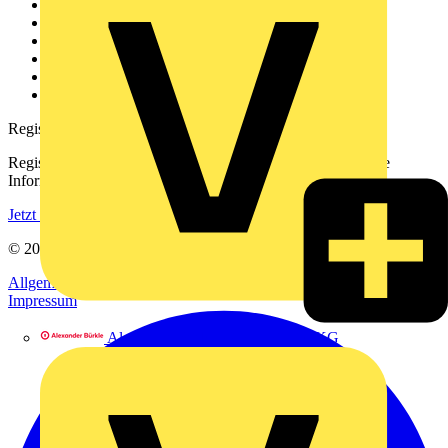
Weitere Links
Über uns
Kontakt
Downloadbereich (PDFs)
Häufig gestellte Fragen
voltimum.com
Registrierung
Registrieren Sie sich kostenlos und erhalten Sie stets aktuelle
Informationen aus der Elektroindustrie.
Jetzt registrieren
© 2002-
2026
Voltimum
Allgemeine Geschäftsbedingungen
Datenschutzerklärung
Impressum
Alexander Bürkle GmbH & Co. KG