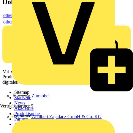
Dokumente
others
others
Mit Voltimum erhalten Elektrofachkräfte Zugang zu Branchennews,
Produktinformationen, Schulungen und Tools – alles auf einer
digitalen Plattform und Community.
Sitemap
Zumtobel
Startseite
News
Vertriebspartner
9
Akademie
Produktsuche
Adalbert Zajadacz GmbH & Co. KG
Partner
Voltimum+