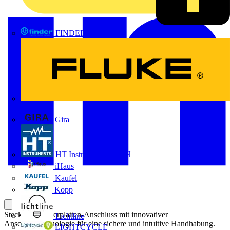
FINDER
FLUKE
Gira
HT Instruments GmbH
iHaus
Kaufel
Kopp
Steckbarer Leiterplatten-Anschluss mit innovativer
Lichtline
Anschlusstechnologie für eine sichere und intuitive Handhabung.
LIGHTCYCLE