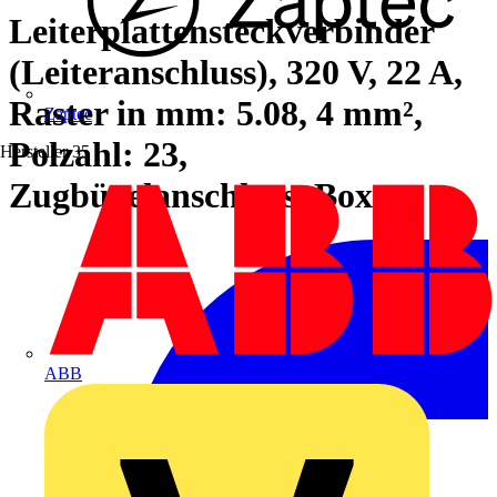
Leiterplattensteckverbinder
(Leiteranschluss), 320 V, 22 A,
Raster in mm: 5.08, 4 mm²,
Zaptec
Polzahl: 23,
Hersteller
35
Zugbügelanschluss, Box
ABB