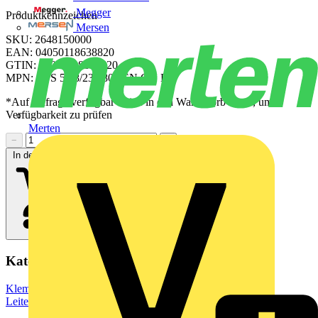
Megger
Produktkennzeichen
Mersen
SKU: 2648150000
EAN: 04050118638820
GTIN: 04050118638820
MPN: CPS 5.08/23/180F SN GN BX
*Auf Anfrage verfügbar - bitte in den Warenkorb legen, um
Verfügbarkeit zu prüfen
Merten
−
+
In den Warenkorb
Kategorien
Klemmen, Steckverbinder & Verbindungselemente
Leiterplattensteckverbinder