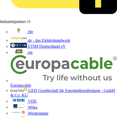
Industriepartner
11
bfe
de - das Elektrohandwerk
ETIM Deutschland eV
etz
Europacable
GED Gesellschaft für Energiedienstleistung - GmbH
& Co. KG
VDE
Weka
Westermann