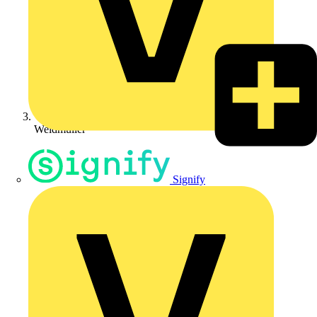
Weidmüller
Signify