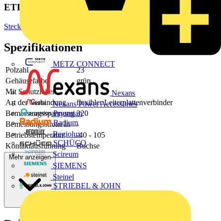
ETIM Group
Steckverbinder
Spezifikationen
METZ CONNECT
Polzahl
23
Gehäusefarbe
grün
Mit Schutzleiter
-
Nexans
Art der Verbindung
flexibler Leiterplattenverbinder
Nexans Power Accessories
Bemessungsspannung
320
Prysmian
Radium
Bemessungsstrom In
-
Regiolux
Betriebstemperatur
-40 - 105
SCHÜCO
Kontaktausführung
Buchse
Scireum
Mehr anzeigen
SIEMENS
Steinel
STRIEBEL & JOHN