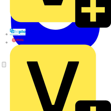
Hillmann & Ploog GmbH & Co. KG
Oskar Böttcher GmbH & Co. KG