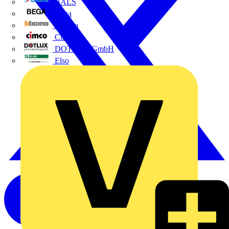
BALS
Bega
Bticino
Cimco
DOTLUX GmbH
Elso