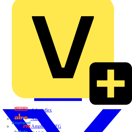
Adaptaflex
Alre
Amphenol FTG