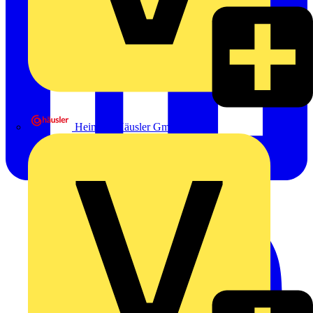
Heinrich Häusler GmbH