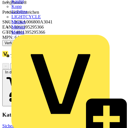
Kaufel
free@home®
Kopp
Lichtline
Produktkennzeichen
LIGHTCYCLE
SKU: 2CKA006800A3041
Megger
EAN: 4011395295366
Mersen
GTIN: 4011395295366
Merten
MPN: 64811 U
Verfügbar: 2 Händler
Treuepunkte:
2
−
+
In den Warenkorb
Kategorien
Sicherheit & Zutrittskontrolle
Sicherheitszubehör