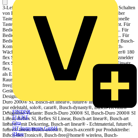
3-Leiter-Anschlusstechnik (Neutralleiter erforderlich). Zum Schalten
von Beleuchtungsanlagen. Betrieb in Wechselschaltungen über
Taster-Nebenstelle möglich. Bedienung auch über konventionelle
Taster (2020 US, 2021/6 UK) möglich. Ohne Bedienelement. Für
Bedienelement flex, 1-fach, 64711 und Wireless, 62711-WL. Für
Bedienelement flex, 2-fach, 64721 und Wireless, 62721-WL. Für
Bedienelement Busch-Trevion® Keypad KK/U4.xx.11. Für Busch-
Komfortschalter® flex Bedienelement 64765-xxx. Für Busch-
Wächter® 180 flex Sensoren 6476x-xxx. Für Busch-Wächter® 180
flex Sensoren, Wireless, 6276x-xxx-WL. Für Busch-Präsenzmelder
flex Sensoren 6475x-xxx. Kombinierbar mit Nebenstellen-Einsatz
flex, 64891 U. Der Einsatz ist über ein wireless Sensor einsetzbar
als Einzelsteuerung via Bluetooth, in funkvernetzten
Raumsteuerungslösungen mit bis zu 32 Geräten oder in Busch-
free@home® wireless über System Access Point mit bis zu 150
Geräten. Montage in UP Dosen nach DIN 49073 erforderlich.
Designlinie: Plattform 63, Busch-balance® SI, Reflex SI, Busch-
Duro 2000® SI, Busch-art linear®, future® linear, Busch-axcent®,
pur edelstahl, solo®, carat®, Busch-dynasty®, Busch-Trevion®
FINDER
Designlinie Variante: Busch-Duro 2000® SI, Busch-Duro 2000® SI
FLUKE
Linear, Reflex SI, Reflex SI Linear, Busch-art linear®, Busch-art
Gira
linear® - mit Dekorring, Busch-art linear® - Echtmaterial, future®,
HT Instruments GmbH
future® linear, Busch-axcent®, Busch-axcent® pur Produktreihe:
iHaus
Busch-flexTronics®, Busch-free@home® wireless, Busch-