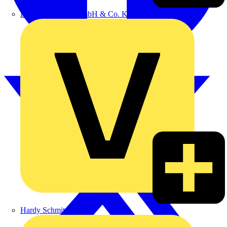
Emil Löffelhardt GmbH & Co. KG
Hardy Schmitz