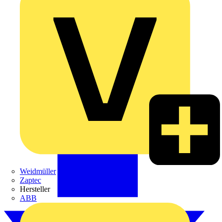
Weidmüller
Zaptec
Hersteller
ABB