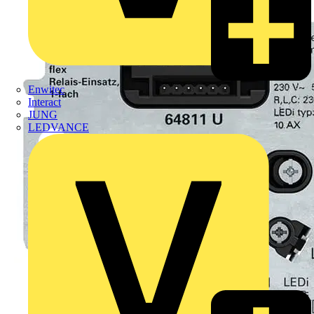
Enwitec
Interact
JUNG
LEDVANCE