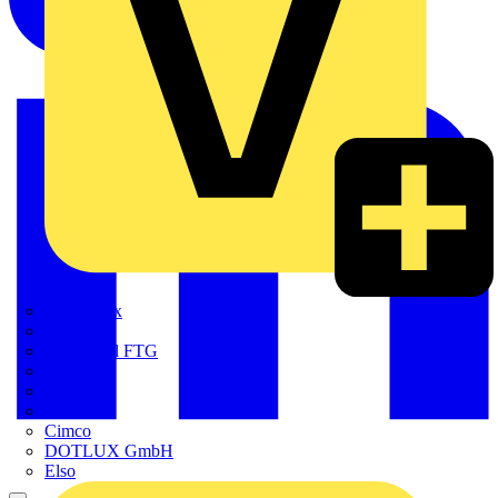
Adaptaflex
Alre
Amphenol FTG
BALS
Bega
Bticino
Cimco
DOTLUX GmbH
Elso