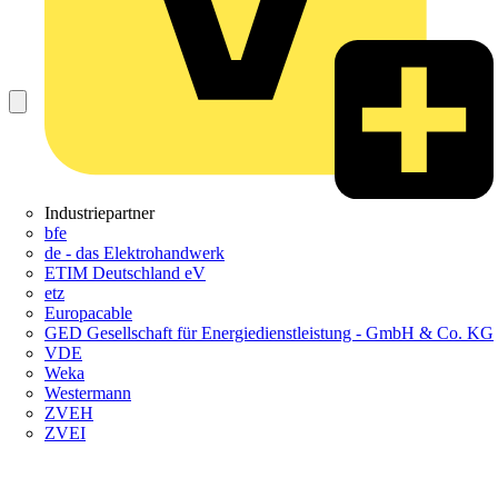
Industriepartner
bfe
de - das Elektrohandwerk
ETIM Deutschland eV
etz
Europacable
GED Gesellschaft für Energiedienstleistung - GmbH & Co. KG
VDE
Weka
Westermann
ZVEH
ZVEI