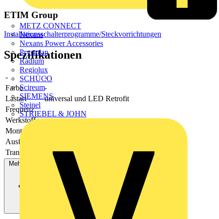
ETIM Group
METZ CONNECT
Installationsschalterprogramme/Steckvorrichtungen
Nexans
Nexans Power Accessories
Prysmian
Spezifikationen
Radium
Regiolux
-
-
SCHÜCO
Scireum
Farbe
-
SIEMENS
Lastart
universal und LED Retrofit
Steinel
Frequenz
STRIEBEL & JOHN
Werkstoff
-
Montageart
Unterputz
Ausführung
-
Transparent
Ja
Mehr anzeigen