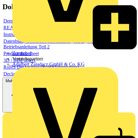
Dokumente
Deeplink product page
REACH Declaration (ReachDeclaration)
Instructions and Manuals (InsMan)
Datenblatt, technische Information (Teil 2), Montage- und
Betriebsanleitung Teil 2
Zumtobel
Product data sheet
Vertriebspartner
3D / BIM object
Adalbert Zajadacz GmbH & Co. KG
RoHS Declaration (RoHSInformation)
Declaration of Conformity - CE (DecConCe)
Mehr anzeigen