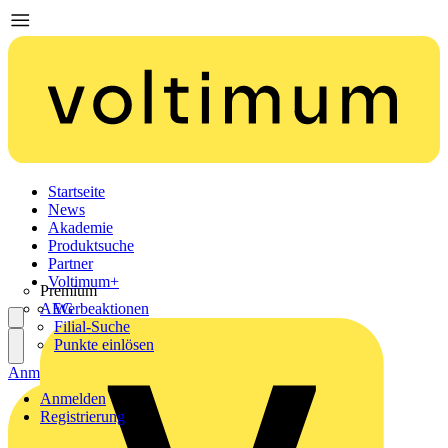
Startseite
News
Akademie
Produktsuche
Partner
Voltimum+
Premium
AEG
Werbeaktionen
Filial-Suche
Punkte einlösen
Anmelden
Registrierung
Anmelden
Registrierung