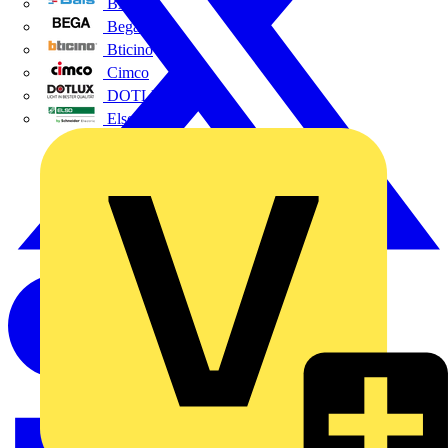
BALS
Bega
Bticino
Cimco
DOTLUX GmbH
Elso