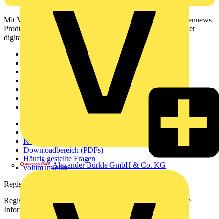
Mit Voltimum erhalten Elektrofachkräfte Zugang zu Branchennews,
Produktinformationen, Schulungen und Tools – alles auf einer
digitalen Plattform und Community.
Sitemap
Startseite
News
Akademie
Produktsuche
Partner
Voltimum+
Weitere Links
Über uns
Kontakt
Downloadbereich (PDFs)
Häufig gestellte Fragen
Alexander Bürkle GmbH & Co. KG
voltimum.com
Registrierung
Registrieren Sie sich kostenlos und erhalten Sie stets aktuelle
Informationen aus der Elektroindustrie.