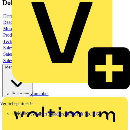
Dokumente
Deeplink product page
Reach Declaration URL
Mounting Instruction
Product data sheet
Technical information
Sales brochure
Sales brochure
Sales brochure
Mehr anzeigen
Zumtobel
Vertriebspartner
9
Adalbert Zajadacz GmbH & Co. KG