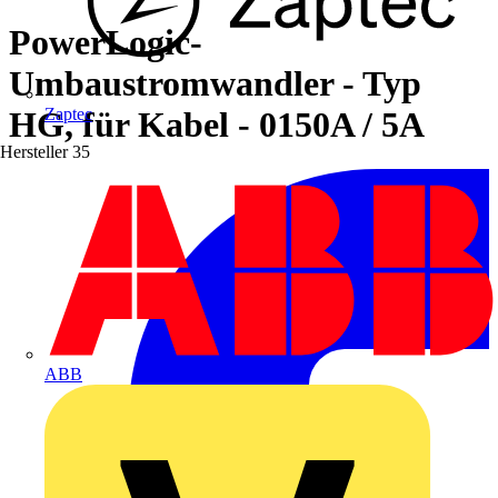
PowerLogic-
Umbaustromwandler - Typ
HG, für Kabel - 0150A / 5A
Zaptec
Hersteller
35
ABB