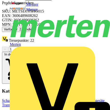
Produktkennzeichen
Megger
Mersen
SKU: METSECT5HG015
EAN: 3606489608262
GTIN: 3606489608262
MPN: METSECT5HG015
Verfügbar: 2 Händler
Treuepunkte:
22
Merten
−
+
In den Warenkorb
Kategorien
Schaltgeräte & Überstromschutz
Schaltgeräte
Industrieschaltgeräte
Transformatoren & Netzteile
Elektrotransformatoren