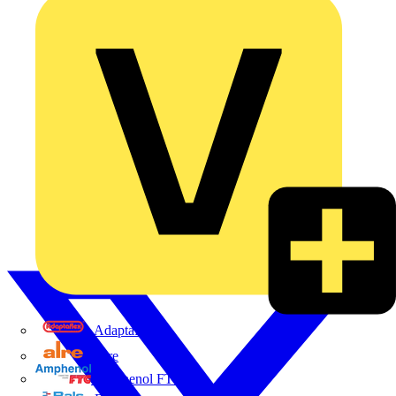
Adaptaflex
Alre
Amphenol FTG