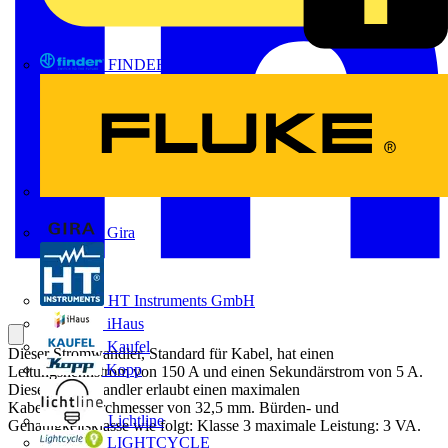
FINDER
FLUKE
Gira
HT Instruments GmbH
iHaus
Kaufel
Dieser Stromwandler, Standard für Kabel, hat einen
Kopp
Leitungsnennstrom von 150 A und einen Sekundärstrom von 5 A.
Dieser Stromwandler erlaubt einen maximalen
Kabelaußendurchmesser von 32,5 mm. Bürden- und
Lichtline
Genauigkeitsklasse wie folgt: Klasse 3 maximale Leistung: 3 VA.
LIGHTCYCLE