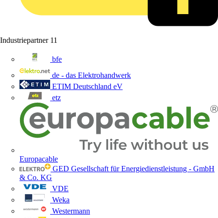
Industriepartner
11
bfe
de - das Elektrohandwerk
ETIM Deutschland eV
etz
Europacable
GED Gesellschaft für Energiedienstleistung - GmbH
& Co. KG
VDE
Weka
Westermann