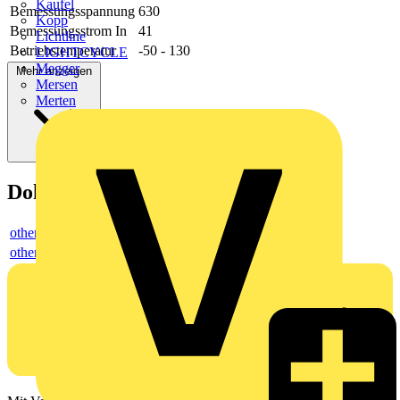
Kaufel
Bemessungsspannung
630
Kopp
Bemessungsstrom In
41
Lichtline
Betriebstemperatur
-50 - 130
LIGHTCYCLE
Megger
Mehr anzeigen
Mersen
Merten
Dokumente
others
others