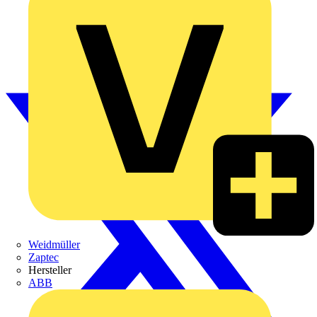
Weidmüller
Zaptec
Hersteller
ABB