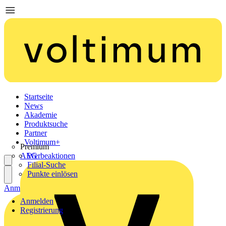
Startseite
News
Akademie
Produktsuche
Partner
Voltimum+
Premium
AEG
Werbeaktionen
Filial-Suche
Punkte einlösen
Anmelden
Registrierung
Anmelden
Registrierung