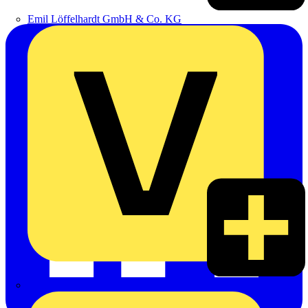
Emil Löffelhardt GmbH & Co. KG
Hardy Schmitz