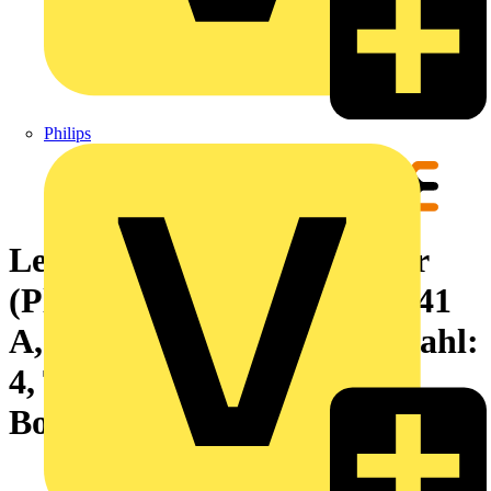
Philips
Leiterplattensteckverbinder
(Platinenanschluss), 630 V, 41
A, Raster in mm: 7.62, Polzahl:
4, THT/THR-Lötanschluss,
Box