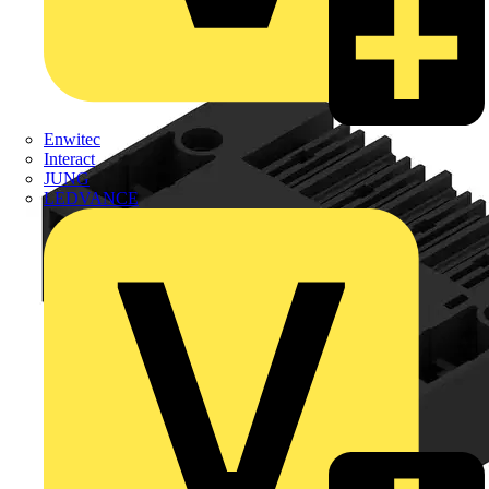
Enwitec
Interact
JUNG
LEDVANCE