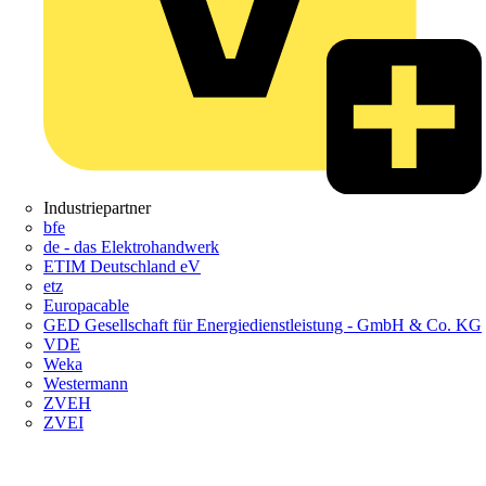
Industriepartner
bfe
de - das Elektrohandwerk
ETIM Deutschland eV
etz
Europacable
GED Gesellschaft für Energiedienstleistung - GmbH & Co. KG
VDE
Weka
Westermann
ZVEH
ZVEI