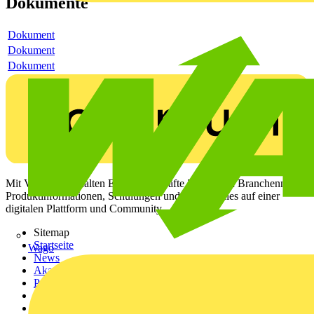
Dokumente
Dokument
Dokument
Dokument
Mit Voltimum erhalten Elektrofachkräfte Zugang zu Branchennews,
Produktinformationen, Schulungen und Tools – alles auf einer
digitalen Plattform und Community.
Sitemap
Startseite
Wago
News
Akademie
Produktsuche
Partner
Voltimum+