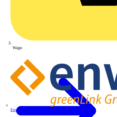
Wago
Enwitec