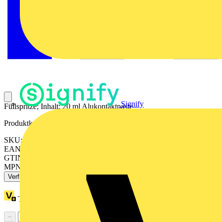
Signify
Füllspritze; Inhalt: 20 ml Alukontaktpaste
Produktkennzeichen
SKU: 249-130
EAN: 4066966600957
GTIN: 4066966600957
MPN: 249-130
Verfügbar: 4 Händler
Treuepunkte:
4
−
+