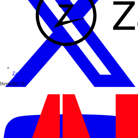
Zaptec
Hersteller
35