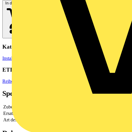
In den Warenkorb
Kategorien
Installationsmaterial & Zubehör
Installationszubehör
ETIM Group
Reihenklemmen
Spezifikationen
Zubehör
Nein
Ersatzteil
Nein
Art des Zubehörs/Ersatzteils
sonstige