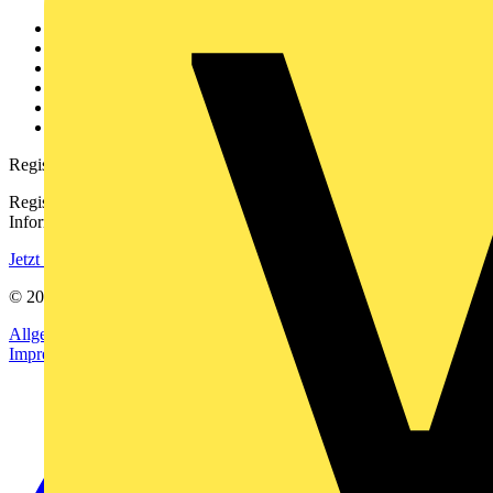
Weitere Links
Über uns
Kontakt
Downloadbereich (PDFs)
Häufig gestellte Fragen
voltimum.com
Registrierung
Registrieren Sie sich kostenlos und erhalten Sie stets aktuelle
Informationen aus der Elektroindustrie.
Jetzt registrieren
© 2002-
2026
Voltimum
Allgemeine Geschäftsbedingungen
Datenschutzerklärung
Impressum