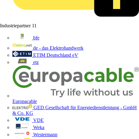
Industriepartner
11
bfe
de - das Elektrohandwerk
ETIM Deutschland eV
etz
Europacable
GED Gesellschaft für Energiedienstleistung - GmbH
& Co. KG
VDE
Weka
Westermann