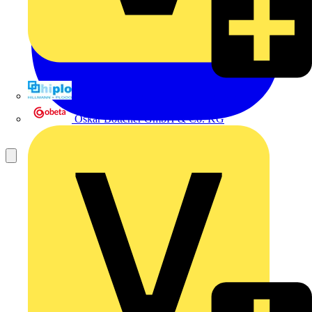
Hillmann & Ploog GmbH & Co. KG
Oskar Böttcher GmbH & Co. KG