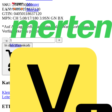
Megger
SKU: 2649850000
EAN: 04050118637120
Mersen
GTIN: 04050118637120
MPN: CH 5.08/17/180 3.9SN GN BX
*Auf Anfrage verfügbar - bitte in den Warenkorb legen, um
Verfügbarkeit zu prüfen
−
+
Merten
In den Warenkorb
Kategorien
Klemmen, Steckverbinder & Verbindungselemente
Leiterplattensteckverbinder
ETIM Group