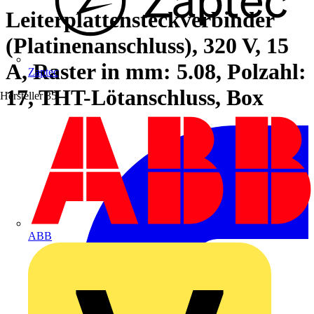
Leiterplattensteckverbinder
(Platinenanschluss), 320 V, 15
A, Raster in mm: 5.08, Polzahl:
Zaptec
17, THT-Lötanschluss, Box
Hersteller
35
ABB