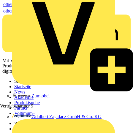
others
others
Mit Voltimum erhalten Elektrofachkräfte Zugang zu Branchennews,
Produktinformationen, Schulungen und Tools – alles auf einer
digitalen Plattform und Community.
Sitemap
Startseite
News
Zumtobel
Akademie
Produktsuche
Vertriebspartner
9
Partner
Voltimum+
Adalbert Zajadacz GmbH & Co. KG
Weitere Links
Über uns