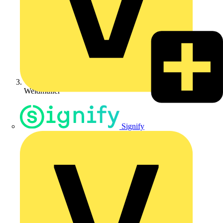
Weidmüller
Signify