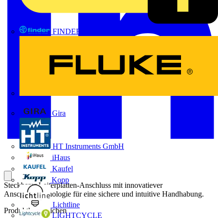
FINDER
FLUKE
Gira
HT Instruments GmbH
iHaus
Kaufel
Kopp
Steckbarer Leiterplatten-Anschluss mit innovatiever
Anschlusstechnologie für eine sichere und intuitive Handhabung.
Lichtline
Produktkennzeichen
LIGHTCYCLE