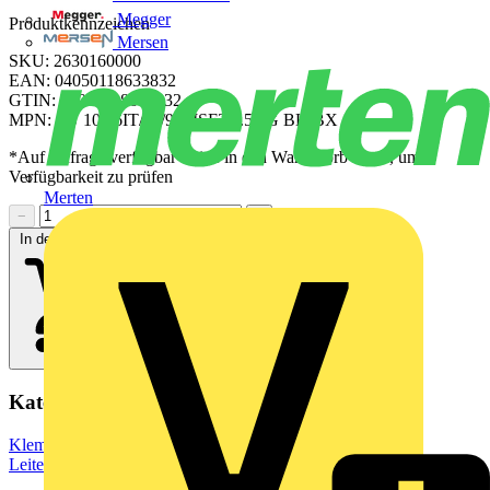
Megger
Produktkennzeichen
Mersen
SKU: 2630160000
EAN: 04050118633832
GTIN: 04050118633832
MPN: SU 10.16IT/03/90MSF3 3.5AG BK BX
*Auf Anfrage verfügbar - bitte in den Warenkorb legen, um
Verfügbarkeit zu prüfen
Merten
−
+
In den Warenkorb
Kategorien
Klemmen, Steckverbinder & Verbindungselemente
Leiterplattensteckverbinder