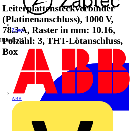
Leiterplattensteckverbinder
(Platinenanschluss), 1000 V,
78.3 A, Raster in mm: 10.16,
Zaptec
Polzahl: 3, THT-Lötanschluss,
Hersteller
35
Box
ABB