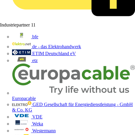
Industriepartner
11
bfe
de - das Elektrohandwerk
ETIM Deutschland eV
etz
Europacable
GED Gesellschaft für Energiedienstleistung - GmbH
& Co. KG
VDE
Weka
Westermann