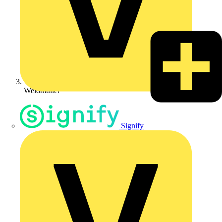
Weidmüller
Signify