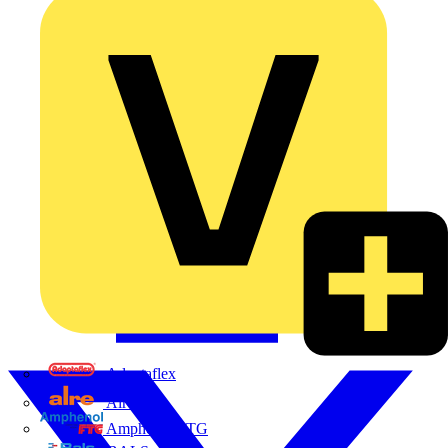
Adaptaflex
Alre
Amphenol FTG