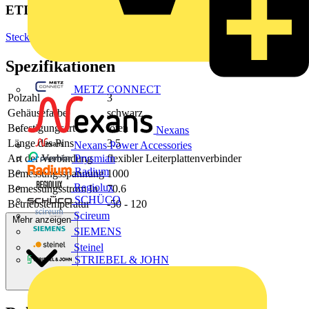
ETIM Group
Steckverbinder
Spezifikationen
METZ CONNECT
Polzahl
3
Gehäusefarbe
schwarz
Befestigungsart
löten
Nexans
Länge des Pins
3.5
Nexans Power Accessories
Art der Verbindung
flexibler Leiterplattenverbinder
Prysmian
Radium
Bemessungsspannung
1000
Regiolux
Bemessungsstrom In
70.6
SCHÜCO
Betriebstemperatur
-50 - 120
Scireum
Mehr anzeigen
SIEMENS
Steinel
STRIEBEL & JOHN