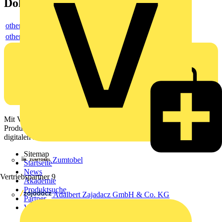
Dokumente
others
others
Mit Voltimum erhalten Elektrofachkräfte Zugang zu Branchennews,
Produktinformationen, Schulungen und Tools – alles auf einer
digitalen Plattform und Community.
Sitemap
Zumtobel
Startseite
News
Vertriebspartner
9
Akademie
Produktsuche
Adalbert Zajadacz GmbH & Co. KG
Partner
Voltimum+