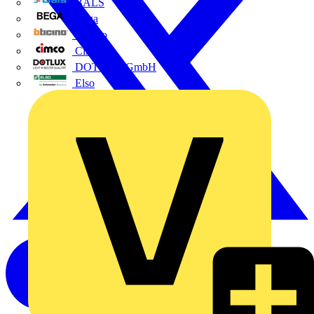
BALS
Bega
Bticino
Cimco
DOTLUX GmbH
Elso