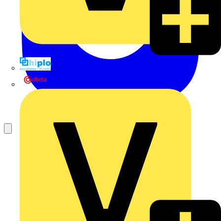
Hillmann & Ploog GmbH & Co. KG
Oskar Böttcher GmbH & Co. KG