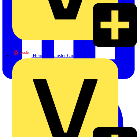
Heinrich Häusler GmbH