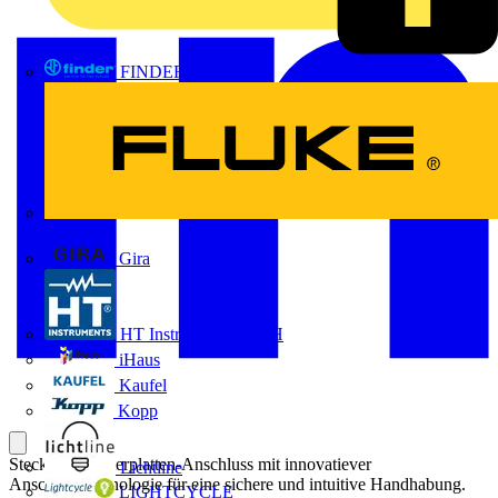
FINDER
FLUKE
Gira
HT Instruments GmbH
iHaus
Kaufel
Kopp
Steckbarer Leiterplatten-Anschluss mit innovatiever
Lichtline
Anschlusstechnologie für eine sichere und intuitive Handhabung.
LIGHTCYCLE