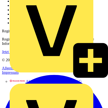
Weitere Links
Über uns
Kontakt
Downloadbereich (PDFs)
Häufig gestellte Fragen
voltimum.com
Registrierung
Registrieren Sie sich kostenlos und erhalten Sie stets aktuelle
Informationen aus der Elektroindustrie.
Jetzt registrieren
© 2002-
2026
Voltimum
Allgemeine Geschäftsbedingungen
Datenschutzerklärung
Impressum
Alexander Bürkle GmbH & Co. KG