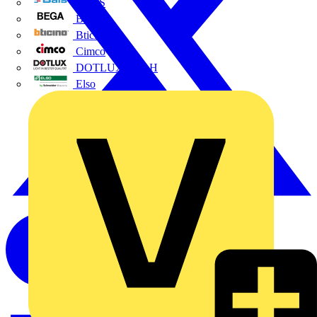
BALS
Bega
Bticino
Cimco
DOTLUX GmbH
Elso