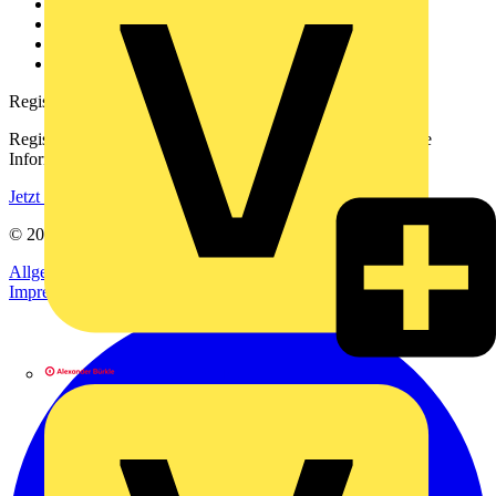
Kontakt
Downloadbereich (PDFs)
Häufig gestellte Fragen
voltimum.com
Registrierung
Registrieren Sie sich kostenlos und erhalten Sie stets aktuelle
Informationen aus der Elektroindustrie.
Jetzt registrieren
© 2002-
2026
Voltimum
Allgemeine Geschäftsbedingungen
Datenschutzerklärung
Impressum
Alexander Bürkle GmbH & Co. KG