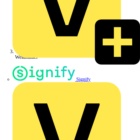
Weidmüller
Signify