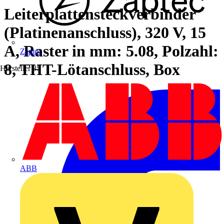
Leiterplattensteckverbinder
(Platinenanschluss), 320 V, 15
A, Raster in mm: 5.08, Polzahl:
Zaptec
8, THT-Lötanschluss, Box
Hersteller
35
ABB