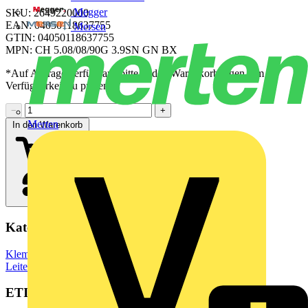
Megger
SKU: 2649220000
EAN: 04050118637755
Mersen
GTIN: 04050118637755
MPN: CH 5.08/08/90G 3.9SN GN BX
*Auf Anfrage verfügbar - bitte in den Warenkorb legen, um
Verfügbarkeit zu prüfen
−
+
Merten
In den Warenkorb
Kategorien
Klemmen, Steckverbinder & Verbindungselemente
Leiterplattensteckverbinder
ETIM Group