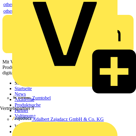
others
others
Mit Voltimum erhalten Elektrofachkräfte Zugang zu Branchennews,
Produktinformationen, Schulungen und Tools – alles auf einer
digitalen Plattform und Community.
Sitemap
Startseite
News
Zumtobel
Akademie
Produktsuche
Vertriebspartner
9
Partner
Voltimum+
Adalbert Zajadacz GmbH & Co. KG
Weitere Links
Über uns