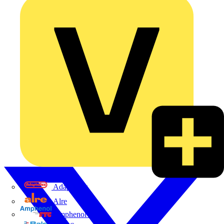
Adaptaflex
Alre
Amphenol FTG