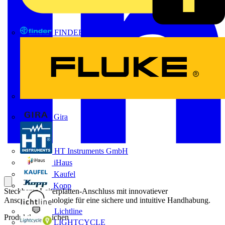
FINDER
FLUKE
Gira
HT Instruments GmbH
iHaus
Kaufel
Kopp
Steckbarer Leiterplatten-Anschluss mit innovatiever
Anschlusstechnologie für eine sichere und intuitive Handhabung.
Lichtline
Produktkennzeichen
LIGHTCYCLE