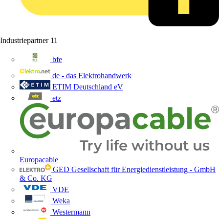
Industriepartner
11
bfe
de - das Elektrohandwerk
ETIM Deutschland eV
etz
Europacable
GED Gesellschaft für Energiedienstleistung - GmbH
& Co. KG
VDE
Weka
Westermann