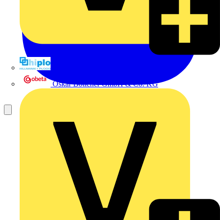
Hillmann & Ploog GmbH & Co. KG
Oskar Böttcher GmbH & Co. KG