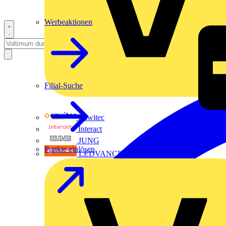
Werbeaktionen
Filial-Suche
Enwitec
Interact
JUNG
Punkte einlösen
LEDVANCE