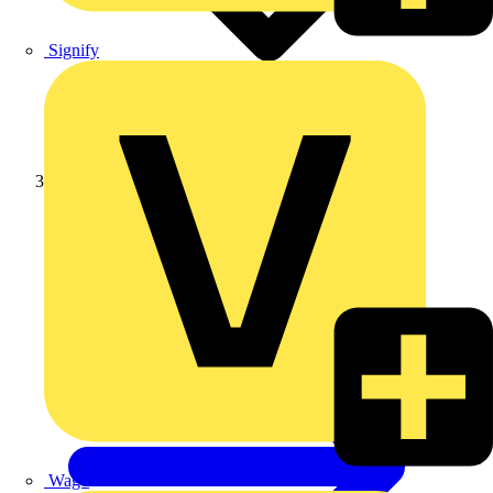
Signify
Wago
Wago