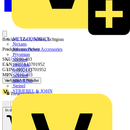
METZ CONNECT
Brücker; 3-fach; isoliert; lichtgrau
Nexans
Nexans Power Accessories
Produktkennzeichen
Prysmian
SKU: 2010-403
Radium
EAN: 4055143701952
Regiolux
GTIN: 4055143701952
SCHÜCO
MPN: 2010-403
Scireum
SIEMENS
Verfügbar: 4 Händler
Steinel
STRIEBEL & JOHN
Treuepunkte:
2
−
+
In den Warenkorb