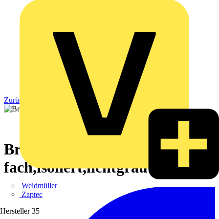
Zurück zu Produkte
Brücker,3-
fach,isoliert,lichtgrau
Weidmüller
Zaptec
Hersteller
35