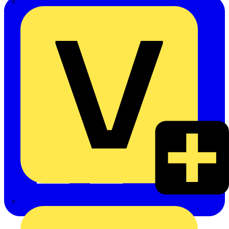
Oskar Böttcher GmbH & Co. KG
Rexel