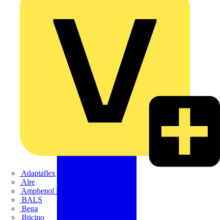
Adaptaflex
Alre
Amphenol FTG
BALS
Bega
Bticino