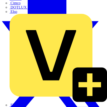
Cimco
DOTLUX GmbH
Elso
FINDER