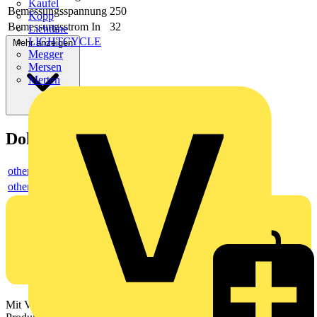
Kaufel
Bemessungsspannung
250
Kopp
Bemessungsstrom In
32
Lichtline
LIGHTCYCLE
Mehr anzeigen
Megger
Mersen
Merten
Dokumente
others
others
Mit Voltimum erhalten Elektrofachkräfte Zugang zu Branchennews,