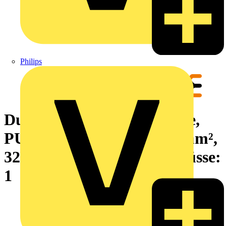
Philips
Durchgangs-Reihenklemme,
PUSH IN, dunkelbeige, 4 mm²,
32 A, 250 V, Anzahl Anschlüsse:
1