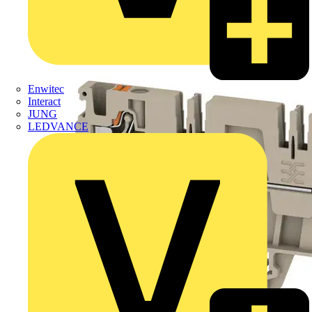
Enwitec
Interact
JUNG
LEDVANCE