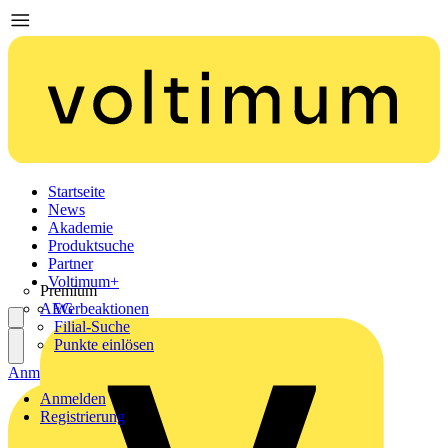
Startseite
News
Akademie
Produktsuche
Partner
Voltimum+
Premium
AEG
Werbeaktionen
Filial-Suche
Punkte einlösen
Anmelden
Registrierung
Anmelden
Registrierung