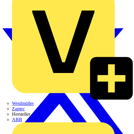
Weidmüller
Zaptec
Hersteller
ABB