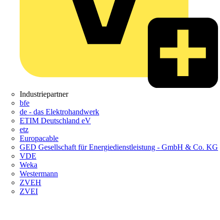
Industriepartner
bfe
de - das Elektrohandwerk
ETIM Deutschland eV
etz
Europacable
GED Gesellschaft für Energiedienstleistung - GmbH & Co. KG
VDE
Weka
Westermann
ZVEH
ZVEI