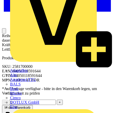
Reihenklemme zum Anschließen oder Verbinden von Leitern mit
dauerhaft sicherem Kontakt. Gehärteter Stahl hält den mechanischen
Kräften stand, Zinn-beschichtetes Kupfer sorgt für beste
Leitfähigkeit.
Produktkennzeichen
SKU: 2581700000
Adaptaflex
EAN: 04050118591644
Alre
GTIN: 04050118591644
Amphenol FTG
MPN: AAP21 4 LI OR
BALS
Bega
*Auf Anfrage verfügbar - bitte in den Warenkorb legen, um
Bticino
Verfügbarkeit zu prüfen
Cimco
DOTLUX GmbH
−
+
Elso
In den Warenkorb