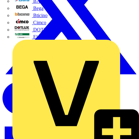
BALS
Bega
Bticino
Cimco
DOTLUX GmbH
Elso