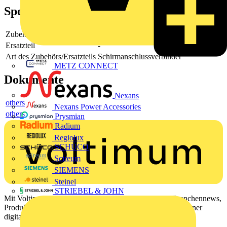
Spezifikationen
Zubehör
-
Ersatzteil
-
Art des Zubehörs/Ersatzteils
Schirmanschlussverbinder
METZ CONNECT
Dokumente
Nexans
others
Nexans Power Accessories
others
Prysmian
Radium
Regiolux
SCHÜCO
Scireum
SIEMENS
Steinel
STRIEBEL & JOHN
Mit Voltimum erhalten Elektrofachkräfte Zugang zu Branchennews,
Produktinformationen, Schulungen und Tools – alles auf einer
digitalen Plattform und Community.