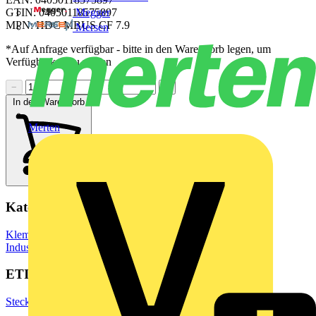
Megger
GTIN: 04050118575897
MPN: HDC MBUS CF 7.9
Mersen
*Auf Anfrage verfügbar - bitte in den Warenkorb legen, um
Verfügbarkeit zu prüfen
−
+
In den Warenkorb
Merten
Kategorien
Klemmen, Steckverbinder & Verbindungselemente
Industriesteckverbinder
ETIM Group
Steckverbinder