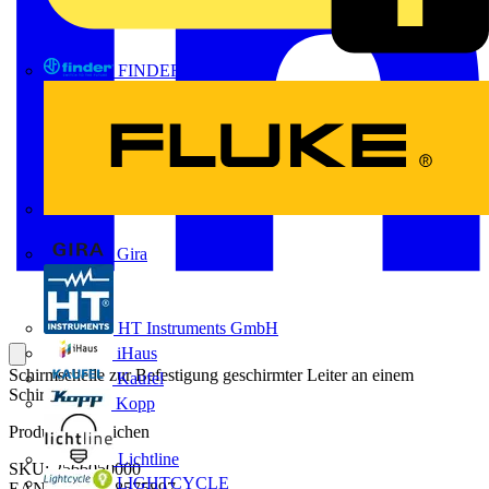
FINDER
FLUKE
Gira
HT Instruments GmbH
iHaus
Schirmschelle zur Befestigung geschirmter Leiter an einem
Kaufel
Schirmbügel.
Kopp
Produktkennzeichen
Lichtline
SKU: 2566050000
LIGHTCYCLE
EAN: 04050118575897