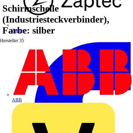
Schirmschelle
(Industriesteckverbinder),
Farbe: silber
Zaptec
Hersteller
35
ABB