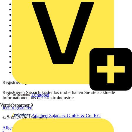
Sitemap
Startseite
News
Akademie
Produktsuche
Partner
Voltimum+
Weitere Links
Über uns
Kontakt
Downloadbereich (PDFs)
Häufig gestellte Fragen
voltimum.com
Registrierung
Registrieren Sie sich kostenlos und erhalten Sie stets aktuelle
Zumtobel
Informationen aus der Elektroindustrie.
Vertriebspartner
9
Jetzt registrieren
Adalbert Zajadacz GmbH & Co. KG
© 2002-
2026
Voltimum
Allgemeine Geschäftsbedingungen
Datenschutzerklärung