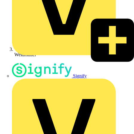
Weidmüller
Signify