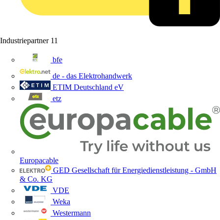
Industriepartner
11
bfe
de - das Elektrohandwerk
ETIM Deutschland eV
etz
Europacable
GED Gesellschaft für Energiedienstleistung - GmbH
& Co. KG
VDE
Weka
Westermann