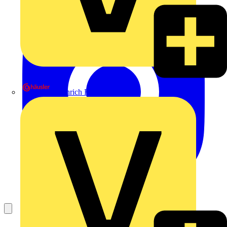
Heinrich Häusler GmbH