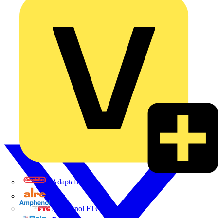
Adaptaflex
Alre
Amphenol FTG