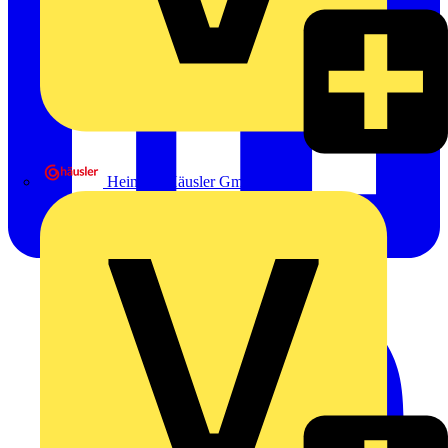
Heinrich Häusler GmbH