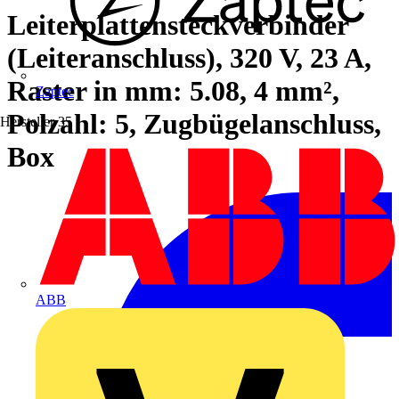
Leiterplattensteckverbinder
(Leiteranschluss), 320 V, 23 A,
Raster in mm: 5.08, 4 mm²,
Zaptec
Polzahl: 5, Zugbügelanschluss,
Hersteller
35
Box
ABB