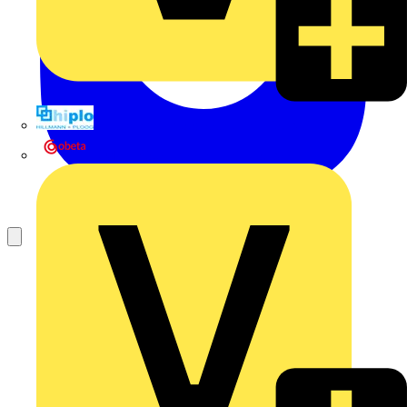
Hillmann & Ploog GmbH & Co. KG
Oskar Böttcher GmbH & Co. KG