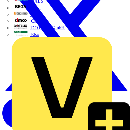
BALS
Bega
Bticino
Cimco
DOTLUX GmbH
Elso