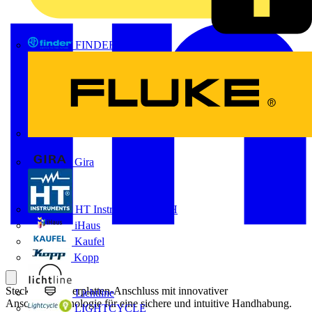
FINDER
FLUKE
Gira
HT Instruments GmbH
iHaus
Kaufel
Kopp
Steckbarer Leiterplatten-Anschluss mit innovativer
Lichtline
Anschlusstechnologie für eine sichere und intuitive Handhabung.
LIGHTCYCLE