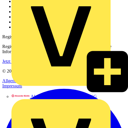
Weitere Links
Über uns
Kontakt
Downloadbereich (PDFs)
Häufig gestellte Fragen
voltimum.com
Registrierung
Registrieren Sie sich kostenlos und erhalten Sie stets aktuelle
Informationen aus der Elektroindustrie.
Jetzt registrieren
© 2002-
2026
Voltimum
Allgemeine Geschäftsbedingungen
Datenschutzerklärung
Impressum
Alexander Bürkle GmbH & Co. KG