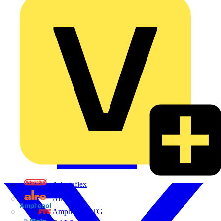
Adaptaflex
Alre
Amphenol FTG