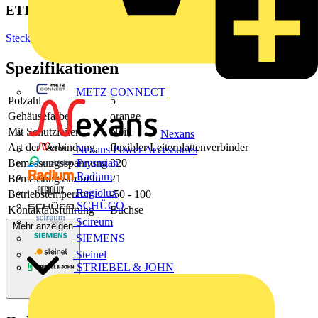
ETIM Group
Steckverbinder
Spezifikationen
METZ CONNECT
Polzahl
5
Gehäusefarbe
orange
Mit Schutzleiter
Nein
Nexans
Art der Verbindung
flexibler Leiterplattenverbinder
Nexans Power Accessories
Bemessungsspannung
320
Prysmian
Radium
Bemessungsstrom In
21
Regiolux
Betriebstemperatur
-50 - 100
SCHÜCO
Kontaktausführung
Buchse
Scireum
Mehr anzeigen
SIEMENS
Steinel
STRIEBEL & JOHN