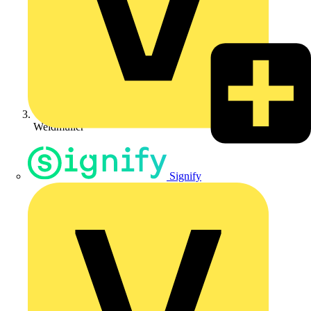
Weidmüller
Signify