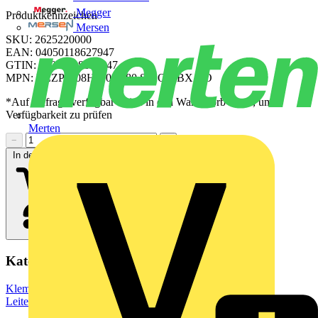
Megger
Produktkennzeichen
Mersen
SKU: 2625220000
EAN: 04050118627947
GTIN: 04050118627947
MPN: BLZP 5.08HC/05/180 SN OR BX CO
*Auf Anfrage verfügbar - bitte in den Warenkorb legen, um
Verfügbarkeit zu prüfen
Merten
−
+
In den Warenkorb
Kategorien
Klemmen, Steckverbinder & Verbindungselemente
Leiterplattensteckverbinder