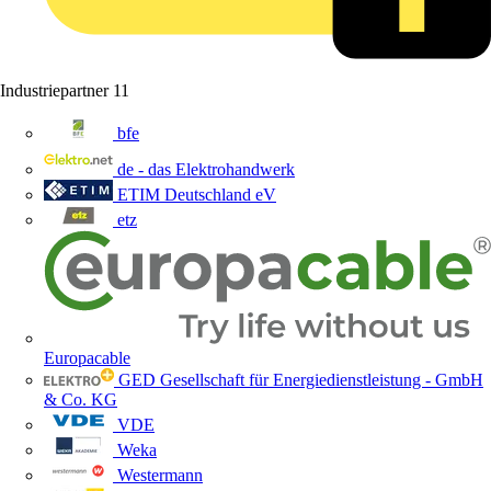
Industriepartner
11
bfe
de - das Elektrohandwerk
ETIM Deutschland eV
etz
Europacable
GED Gesellschaft für Energiedienstleistung - GmbH
& Co. KG
VDE
Weka
Westermann