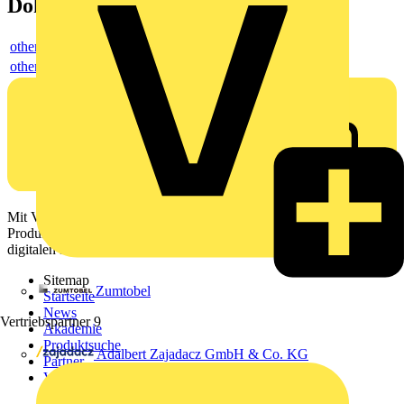
Dokumente
others
others
Mit Voltimum erhalten Elektrofachkräfte Zugang zu Branchennews,
Produktinformationen, Schulungen und Tools – alles auf einer
digitalen Plattform und Community.
Sitemap
Zumtobel
Startseite
News
Vertriebspartner
9
Akademie
Produktsuche
Adalbert Zajadacz GmbH & Co. KG
Partner
Voltimum+