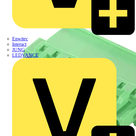
Enwitec
Interact
JUNG
LEDVANCE