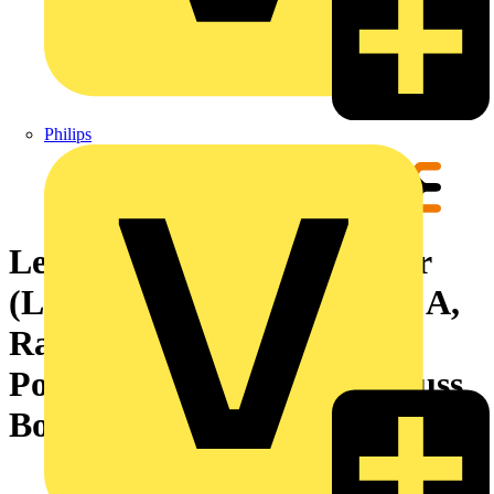
Philips
Leiterplattensteckverbinder
(Leiteranschluss), 320 V, 18 A,
Raster in mm: 5.00, 4 mm²,
Polzahl: 3, Zugbügelanschluss,
Box