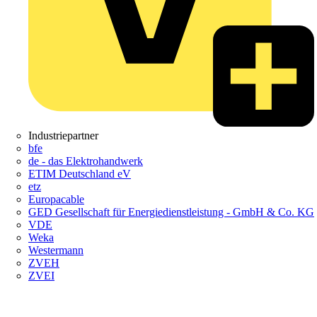
Industriepartner
bfe
de - das Elektrohandwerk
ETIM Deutschland eV
etz
Europacable
GED Gesellschaft für Energiedienstleistung - GmbH & Co. KG
VDE
Weka
Westermann
ZVEH
ZVEI