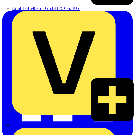
Emil Löffelhardt GmbH & Co. KG
Hardy Schmitz