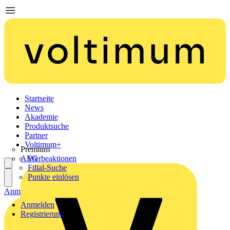
Startseite
News
Akademie
Produktsuche
Partner
Voltimum+
Premium
AEG
Werbeaktionen
Filial-Suche
Punkte einlösen
Anmelden
Registrierung
Anmelden
Registrierung