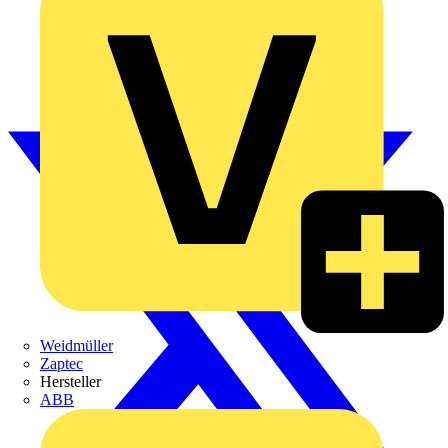
Weidmüller
Zaptec
Hersteller
ABB