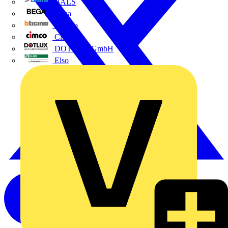
BALS
Bega
Bticino
Cimco
DOTLUX GmbH
Elso