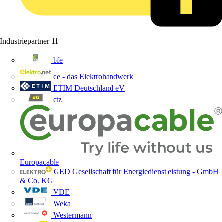
Industriepartner
11
bfe
de - das Elektrohandwerk
ETIM Deutschland eV
etz
Europacable
GED Gesellschaft für Energiedienstleistung - GmbH
& Co. KG
VDE
Weka
Westermann