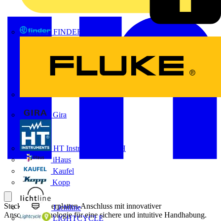
FINDER
FLUKE
Gira
HT Instruments GmbH
iHaus
Kaufel
Kopp
Steckbarer Leiterplatten-Anschluss mit innovativer
Lichtline
Anschlusstechnologie für eine sichere und intuitive Handhabung.
LIGHTCYCLE