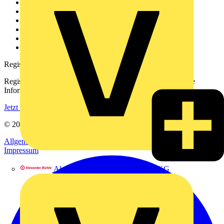
Weitere Links
Über uns
Kontakt
Downloadbereich (PDFs)
Häufig gestellte Fragen
voltimum.com
Registrierung
Registrieren Sie sich kostenlos und erhalten Sie stets aktuelle
Informationen aus der Elektroindustrie.
Jetzt registrieren
© 2002-
2026
Voltimum
Allgemeine Geschäftsbedingungen
Datenschutzerklärung
Impressum
Alexander Bürkle GmbH & Co. KG