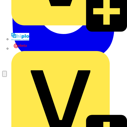
Hillmann & Ploog GmbH & Co. KG
Oskar Böttcher GmbH & Co. KG