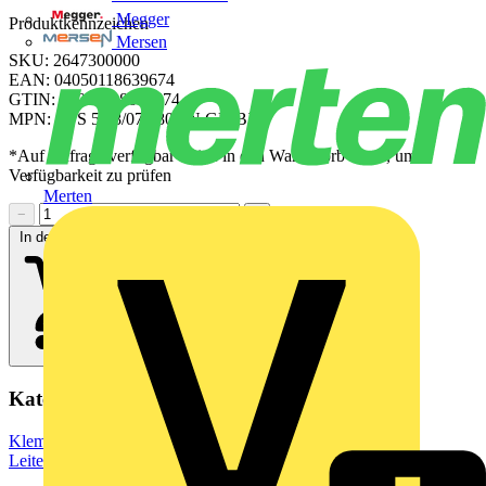
Megger
Produktkennzeichen
Mersen
SKU: 2647300000
EAN: 04050118639674
GTIN: 04050118639674
MPN: CPS 5.08/07/180 SN GN BX
*Auf Anfrage verfügbar - bitte in den Warenkorb legen, um
Verfügbarkeit zu prüfen
Merten
−
+
In den Warenkorb
Kategorien
Klemmen, Steckverbinder & Verbindungselemente
Leiterplattensteckverbinder