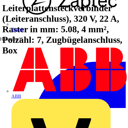
Leiterplattensteckverbinder
(Leiteranschluss), 320 V, 22 A,
Raster in mm: 5.08, 4 mm²,
Zaptec
Polzahl: 7, Zugbügelanschluss,
Hersteller
35
Box
ABB