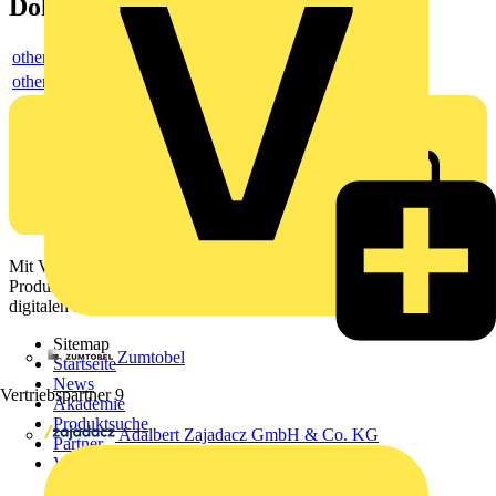
Dokumente
others
others
Mit Voltimum erhalten Elektrofachkräfte Zugang zu Branchennews,
Produktinformationen, Schulungen und Tools – alles auf einer
digitalen Plattform und Community.
Sitemap
Zumtobel
Startseite
News
Vertriebspartner
9
Akademie
Produktsuche
Adalbert Zajadacz GmbH & Co. KG
Partner
Voltimum+