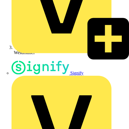
Weidmüller
Signify