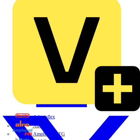
Adaptaflex
Alre
Amphenol FTG