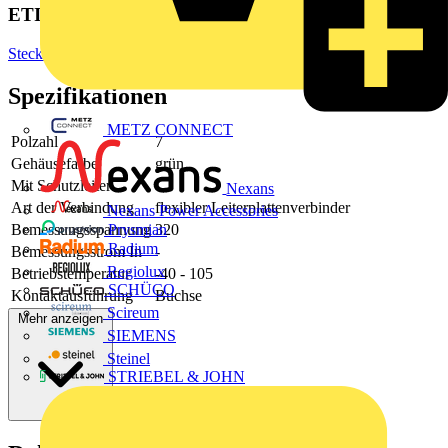
ETIM Group
Steckverbinder
Spezifikationen
METZ CONNECT
Polzahl
7
Gehäusefarbe
grün
Mit Schutzleiter
-
Nexans
Art der Verbindung
flexibler Leiterplattenverbinder
Nexans Power Accessories
Bemessungsspannung
320
Prysmian
Radium
Bemessungsstrom In
-
Regiolux
Betriebstemperatur
-40 - 105
SCHÜCO
Kontaktausführung
Buchse
Scireum
Mehr anzeigen
SIEMENS
Steinel
STRIEBEL & JOHN