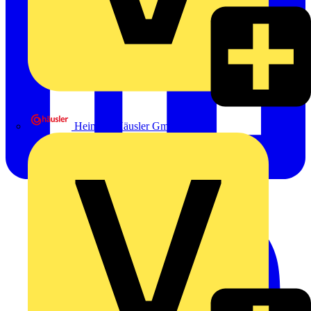
Heinrich Häusler GmbH