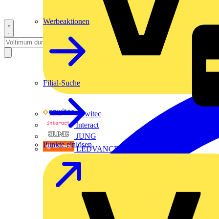
Werbeaktionen
Filial-Suche
Enwitec
Interact
JUNG
Punkte einlösen
LEDVANCE