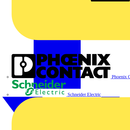
Phoenix C
Schneider Electric