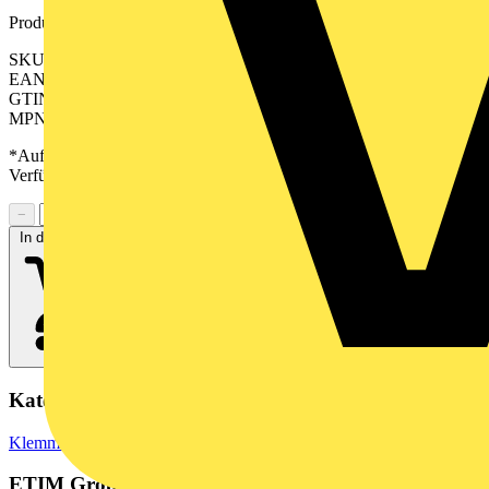
Produktkennzeichen
SKU: 2551550000
EAN: 04050118628180
GTIN: 04050118628180
MPN: A2C 35 DM
*Auf Anfrage verfügbar - bitte in den Warenkorb legen, um
Verfügbarkeit zu prüfen
−
+
In den Warenkorb
Kategorien
Klemmen, Steckverbinder & Verbindungselemente
Reihenklemmen
ETIM Group