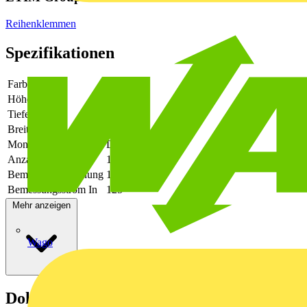
Reihenklemmen
Spezifikationen
Farbe
beige
Höhe
135
Tiefe
71.5
Breite
16
Montageart
Direktmontage
Anzahl der Etagen
1
Bemessungsspannung
1000
Bemessungsstrom In
125
Mehr anzeigen
Wago
Dokumente