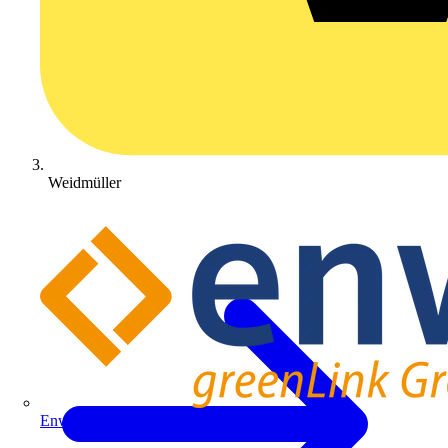
Weidmüller
Enwitec