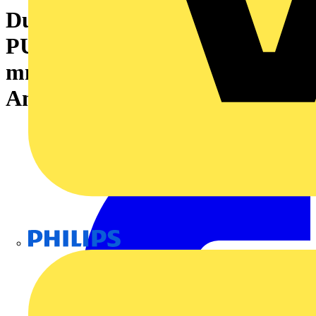
Durchgangs-Reihenklemme,
PUSH IN, dunkelbeige, 35
mm², 125 A, 1000 V, Anzahl
Anschlüsse: 2
Philips