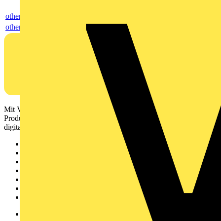
others
others
Mit Voltimum erhalten Elektrofachkräfte Zugang zu Branchennews,
Produktinformationen, Schulungen und Tools – alles auf einer
digitalen Plattform und Community.
Sitemap
Startseite
News
Akademie
Produktsuche
Partner
Voltimum+
Weitere Links