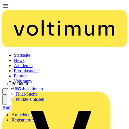
Startseite
News
Akademie
Produktsuche
Partner
Voltimum+
Premium
AEG
Werbeaktionen
Filial-Suche
Punkte einlösen
Anmelden
Registrierung
Anmelden
Registrierung