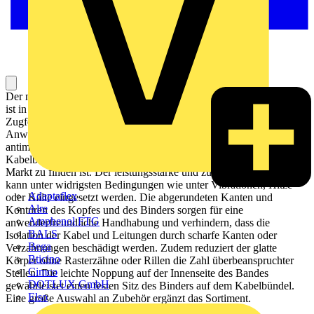
Der naturfarbene Ty-Rap Stahlnasenkabelbinder aus Polyamid 6.6
ist in mehreren Längen und Breiten und unterschiedlichen
Zugfestigkeiten erhältlich. Diese Baureihe ist hauptsächlich für
Anwendungen im Innenbereich geeignet. Die korrosionsbeständige,
antimagnetische Stahlnase aus dem Edelstahl Typ 316 im
Kabelbinderkopf garantiert den stärksten und sichersten Halt, der am
Markt zu finden ist. Der leistungsstarke und zuverlässige Ty-Rap
kann unter widrigsten Bedingungen wie unter Vibrationen, Hitze
Adaptaflex
oder Kälte eingesetzt werden. Die abgerundeten Kanten und
Alre
Konturen des Kopfes und des Binders sorgen für eine
Amphenol FTG
anwenderfreundliche Handhabung und verhindern, dass die
BALS
Isolation der Kabel und Leitungen durch scharfe Kanten oder
Bega
Verzahnungen beschädigt werden. Zudem reduziert der glatte
Bticino
Körper ohne Rasterzähne oder Rillen die Zahl überbeanspruchter
Cimco
Stellen. Die leichte Noppung auf der Innenseite des Bandes
DOTLUX GmbH
gewährleistet einen festen Sitz des Binders auf dem Kabelbündel.
Elso
Eine große Auswahl an Zubehör ergänzt das Sortiment.