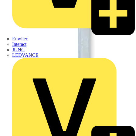
Enwitec
Interact
JUNG
LEDVANCE