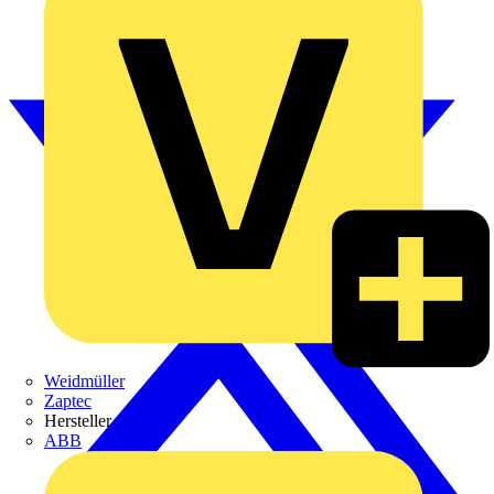
Weidmüller
Zaptec
Hersteller
ABB