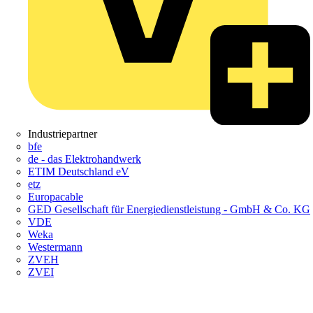
Industriepartner
bfe
de - das Elektrohandwerk
ETIM Deutschland eV
etz
Europacable
GED Gesellschaft für Energiedienstleistung - GmbH & Co. KG
VDE
Weka
Westermann
ZVEH
ZVEI