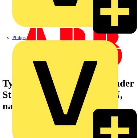
Philips
Ty-Rap Stahlnasenkabelbinder
Standard, 203x2,4 mm, 80N,
naturfarben