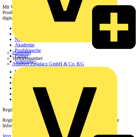
Mit Voltimum erhalten Elektrofachkräfte Zugang zu Branchennews,
Produktinformationen, Schulungen und Tools – alles auf einer
digitalen Plattform und Community.
Sitemap
Startseite
News
Akademie
Produktsuche
Zumtobel
Partner
Vertriebspartner
Voltimum+
Adalbert Zajadacz GmbH & Co. KG
Weitere Links
Über uns
Kontakt
Downloadbereich (PDFs)
Häufig gestellte Fragen
voltimum.com
Registrierung
Registrieren Sie sich kostenlos und erhalten Sie stets aktuelle
Informationen aus der Elektroindustrie.
Jetzt registrieren