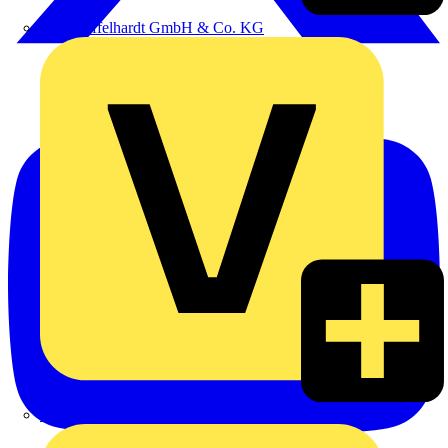
Emil Löffelhardt GmbH & Co. KG
Hardy Schmitz