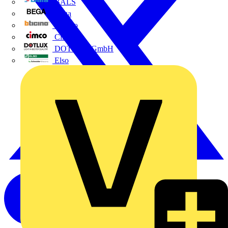
BALS
Bega
Bticino
Cimco
DOTLUX GmbH
Elso