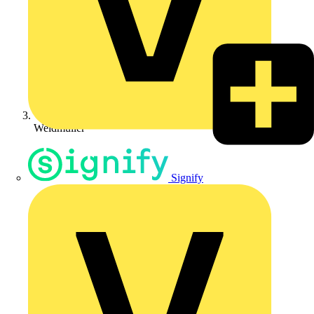
Weidmüller
Signify