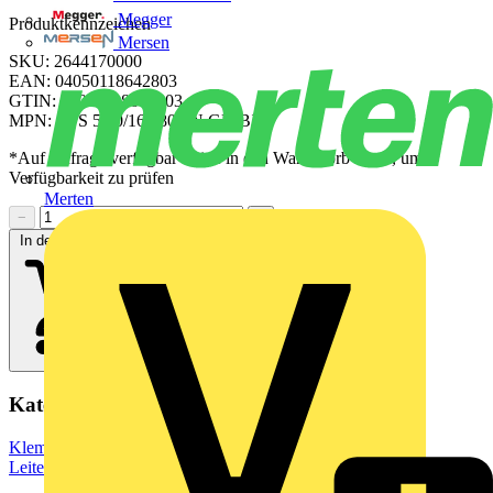
Megger
Produktkennzeichen
Mersen
SKU: 2644170000
EAN: 04050118642803
GTIN: 04050118642803
MPN: CPS 5.00/16/180 SN GN BX
*Auf Anfrage verfügbar - bitte in den Warenkorb legen, um
Verfügbarkeit zu prüfen
Merten
−
+
In den Warenkorb
Kategorien
Klemmen, Steckverbinder & Verbindungselemente
Leiterplattensteckverbinder