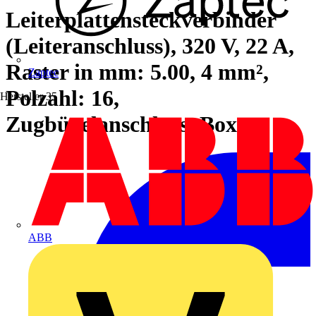
Leiterplattensteckverbinder
(Leiteranschluss), 320 V, 22 A,
Raster in mm: 5.00, 4 mm²,
Zaptec
Polzahl: 16,
Hersteller
35
Zugbügelanschluss, Box
ABB