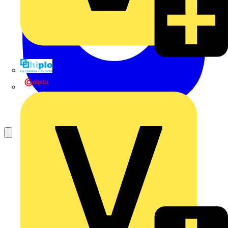
Hillmann & Ploog GmbH & Co. KG
Oskar Böttcher GmbH & Co. KG