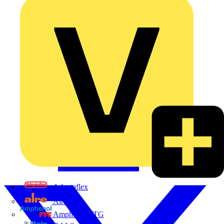
Adaptaflex
Alre
Amphenol FTG