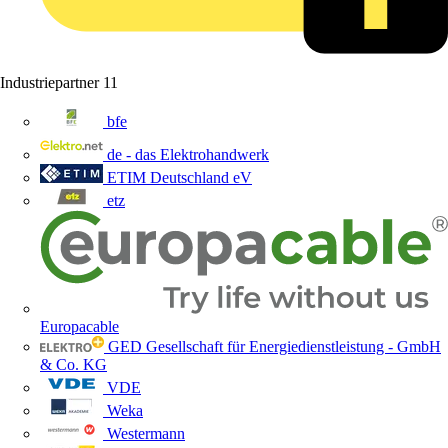
Industriepartner
11
bfe
de - das Elektrohandwerk
ETIM Deutschland eV
etz
Europacable
GED Gesellschaft für Energiedienstleistung - GmbH
& Co. KG
VDE
Weka
Westermann