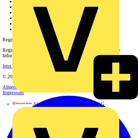
Weitere Links
Über uns
Kontakt
Downloadbereich (PDFs)
Häufig gestellte Fragen
voltimum.com
Registrierung
Registrieren Sie sich kostenlos und erhalten Sie stets aktuelle
Informationen aus der Elektroindustrie.
Jetzt registrieren
© 2002-
2026
Voltimum
Allgemeine Geschäftsbedingungen
Datenschutzerklärung
Impressum
Alexander Bürkle GmbH & Co. KG