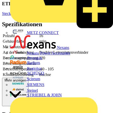
ETIM Group
Steckverbinder
Spezifikationen
METZ CONNECT
Polzahl
16
Gehäusefarbe
grün
Mit Schutzleiter
-
Nexans
Art der Verbindung
flexibler Leiterplattenverbinder
Nexans Power Accessories
Bemessungsspannung
320
Prysmian
Radium
Bemessungsstrom In
-
Regiolux
Betriebstemperatur
-40 - 105
SCHÜCO
Kontaktausführung
Buchse
Scireum
Mehr anzeigen
SIEMENS
Steinel
STRIEBEL & JOHN