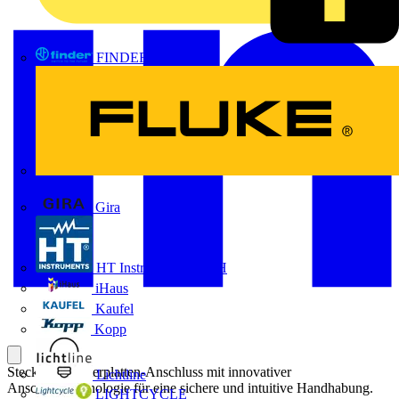
FINDER
FLUKE
Gira
HT Instruments GmbH
iHaus
Kaufel
Kopp
Steckbarer Leiterplatten-Anschluss mit innovativer
Lichtline
Anschlusstechnologie für eine sichere und intuitive Handhabung.
LIGHTCYCLE