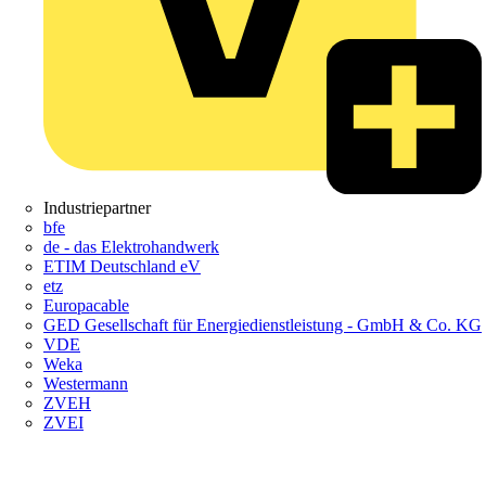
Industriepartner
bfe
de - das Elektrohandwerk
ETIM Deutschland eV
etz
Europacable
GED Gesellschaft für Energiedienstleistung - GmbH & Co. KG
VDE
Weka
Westermann
ZVEH
ZVEI