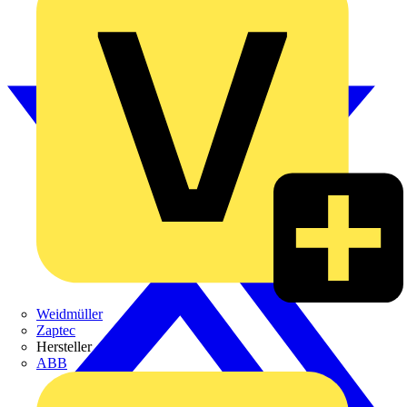
Weidmüller
Zaptec
Hersteller
ABB