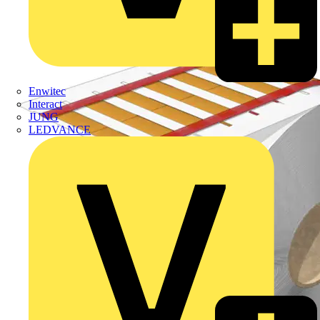
Enwitec
Interact
JUNG
LEDVANCE