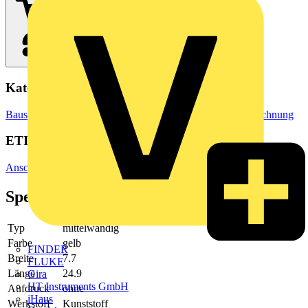
Kategorien
Baustoffe & Verbrauchsmaterialien
Markierung & Kennzeichnung
ETIM Group
Anschluss- und Verbindungstechnik/Isoliermaterial (Elektro)
Spezifikationen
Typ
mittelwandig
Farbe
gelb
FINDER
Breite
7.7
FLUKE
Länge
24.9
Gira
HT Instruments GmbH
Aufdruck
ohne
iHaus
Werkstoff
Kunststoff