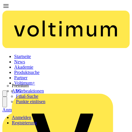
Startseite
News
Akademie
Produktsuche
Partner
Voltimum+
Premium
AEG
Werbeaktionen
Filial-Suche
Punkte einlösen
Anmelden
Registrierung
Anmelden
Registrierung