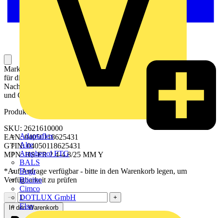
Markierer für Leiter und Kabel sind Kennzeichnungselemente, die
für die eindeutige Kennzeichnung, Organisation und
Nachverfolgbarkeit von elektrischen Leitern und Kabeln in Anlagen
und Geräten verwendet werden.
Produktkennzeichen
SKU: 2621610000
Adaptaflex
EAN: 04050118625431
Alre
GTIN: 04050118625431
Amphenol FTG
MPN: HS-FR 2.4-4.8/25 MM Y
BALS
Bega
*Auf Anfrage verfügbar - bitte in den Warenkorb legen, um
Bticino
Verfügbarkeit zu prüfen
Cimco
DOTLUX GmbH
−
+
Elso
In den Warenkorb