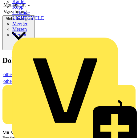
Kaufel
Montageart
-
Kopp
Verzahnung
-
Lichtline
LIGHTCYCLE
Mehr anzeigen
Megger
Mersen
Merten
Dokumente
others
others
Mit Voltimum erhalten Elektrofachkräfte Zugang zu Branchennews,