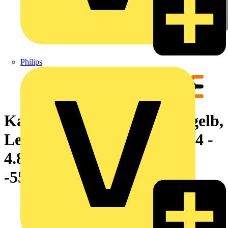
Philips
Kabelmarkierungssystem, gelb,
Leiteraußendurchmesser:2.4 -
4.8 mm, ohne, Polyolefin,
-55...125 °C