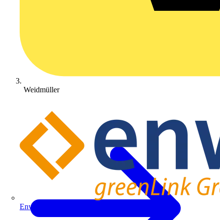
Weidmüller
Enwitec