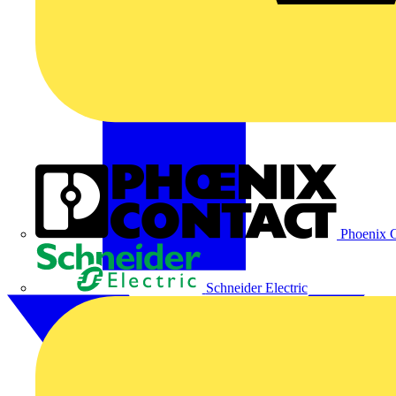
Phoenix C
Schneider Electric