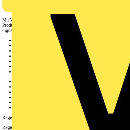
Mit Voltimum erhalten Elektrofachkräfte Zugang zu Branchennews,
Produktinformationen, Schulungen und Tools – alles auf einer
digitalen Plattform und Community.
Sitemap
Startseite
News
Akademie
Produktsuche
Partner
Voltimum+
Weitere Links
Über uns
Kontakt
Downloadbereich (PDFs)
Häufig gestellte Fragen
voltimum.com
Registrierung
Registrieren Sie sich kostenlos und erhalten Sie stets aktuelle