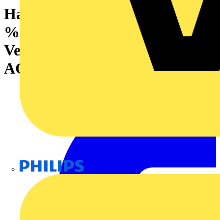
Halbleiterrelais, 5 V DC ±20
%, Freilaufdiode,
Verpolungsschutz, 24...240 V
AC, 1 A, PUSH IN
Philips