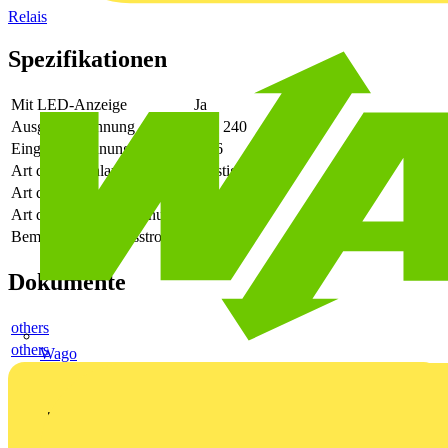
Relais
Spezifikationen
Mit LED-Anzeige
Ja
Ausgangsspannung
24 - 240
Eingangsspannung
4 - 6
Art des Digitalausgangs
sonstige
Art der Ausgangsspannung
AC
Art der Eingangsspannung
DC
Bemessungsbetriebsstrom Ie
1
Dokumente
others
others
Wago