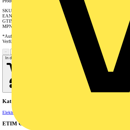
Produktkennzeichen
SKU: 2614850000
EAN: 04050118671056
GTIN: 04050118671056
MPN: TOP 5VDC 230VAC1A
*Auf Anfrage verfügbar - bitte in den Warenkorb legen, um
Verfügbarkeit zu prüfen
−
+
In den Warenkorb
Kategorien
Elektronische Bauteile
Relais
ETIM Group