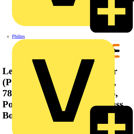
Philips
Leiterplattensteckverbinder
(Platinenanschluss), 1000 V,
78.3 A, Raster in mm: 10.16,
Polzahl: 6, THT-Lötanschluss,
Box