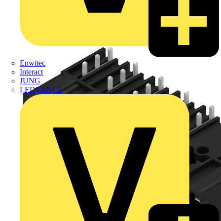
Enwitec
Interact
JUNG
LEDVANCE