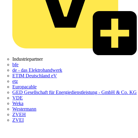
Industriepartner
bfe
de - das Elektrohandwerk
ETIM Deutschland eV
etz
Europacable
GED Gesellschaft für Energiedienstleistung - GmbH & Co. KG
VDE
Weka
Westermann
ZVEH
ZVEI