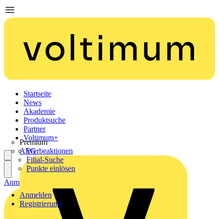
Startseite
News
Akademie
Produktsuche
Partner
Voltimum+
Premium
AEG
Werbeaktionen
Filial-Suche
Punkte einlösen
Anmelden
Registrierung
Anmelden
Registrierung