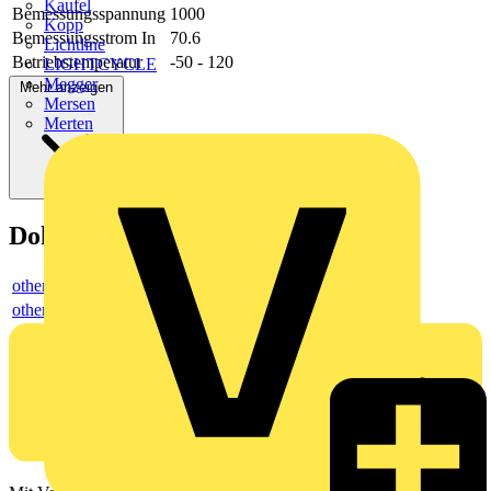
Kaufel
Bemessungsspannung
1000
Kopp
Bemessungsstrom In
70.6
Lichtline
Betriebstemperatur
-50 - 120
LIGHTCYCLE
Megger
Mehr anzeigen
Mersen
Merten
Dokumente
others
others