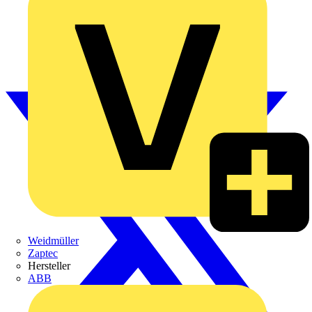
Weidmüller
Zaptec
Hersteller
ABB