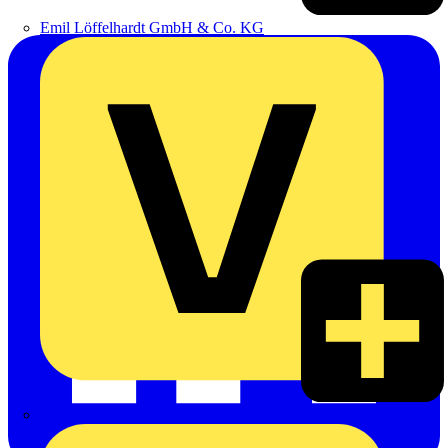
Emil Löffelhardt GmbH & Co. KG
Hardy Schmitz