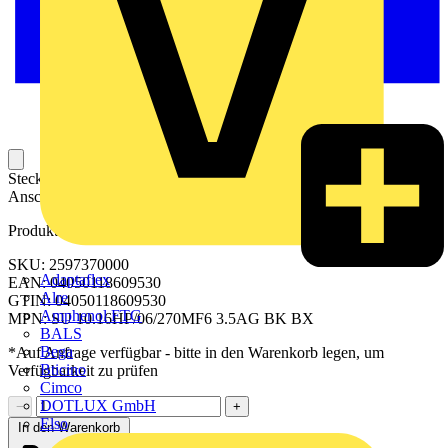
Steckbarer Leiterplatten-Anschluss mit innovatiever
Anschlusstechnologie für eine sichere und intuitive Handhabung.
Produktkennzeichen
SKU: 2597370000
Adaptaflex
EAN: 04050118609530
Alre
GTIN: 04050118609530
Amphenol FTG
MPN: SU 10.16HP/06/270MF6 3.5AG BK BX
BALS
Bega
*Auf Anfrage verfügbar - bitte in den Warenkorb legen, um
Bticino
Verfügbarkeit zu prüfen
Cimco
DOTLUX GmbH
−
+
Elso
In den Warenkorb