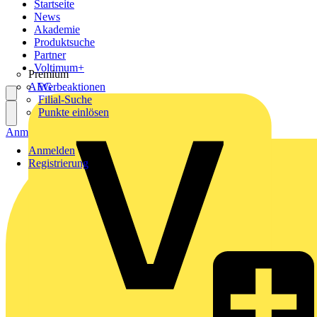
Startseite
News
Akademie
Produktsuche
Partner
Voltimum+
Premium
AEG
Werbeaktionen
Filial-Suche
Punkte einlösen
Anmelden
Registrierung
Anmelden
Registrierung