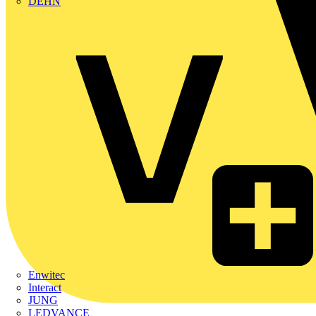
DEHN
Enwitec
Interact
JUNG
LEDVANCE