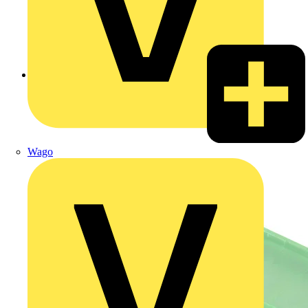
Zurück zu Produkte
Wago