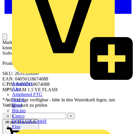
Markierer für die Beschriftung von Klemmen. Die Markierer
können mit einem Drucker oder Plotter und entsprechender
Software beschriftet werden.
Produktkennzeichen
SKU: 2635520000
EAN: 04050118674088
Adaptaflex
GTIN: 04050118674088
Alre
MPN: AAM 1.5 YE FLASH
Amphenol FTG
BALS
*Auf Anfrage verfügbar - bitte in den Warenkorb legen, um
Bega
Verfügbarkeit zu prüfen
Bticino
Cimco
−
+
DOTLUX GmbH
In den Warenkorb
Elso