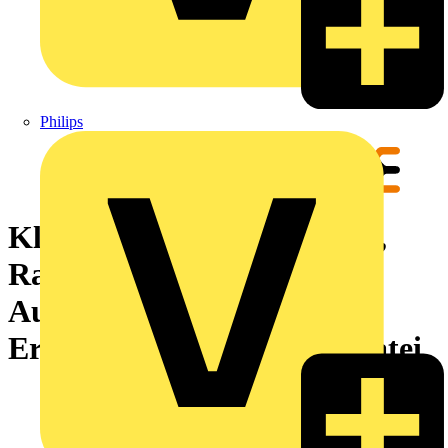
Philips
Klemmenmarkierung, gelb,
Raster in mm: 3.50,
Aufgedruckte Zeichen:
Erfordert M-Print PRO-Datei