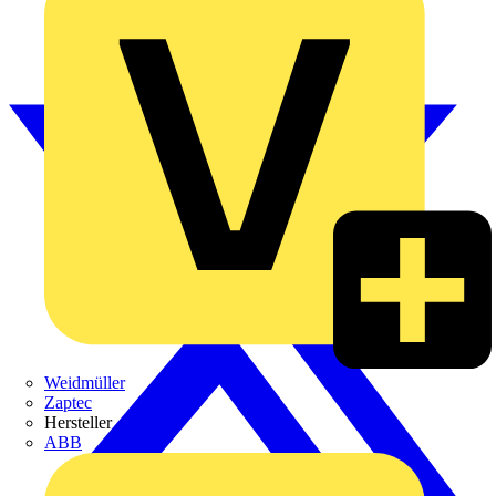
Weidmüller
Zaptec
Hersteller
ABB