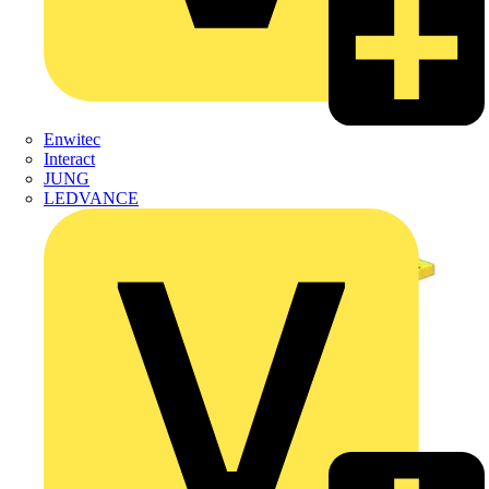
Enwitec
Interact
JUNG
LEDVANCE