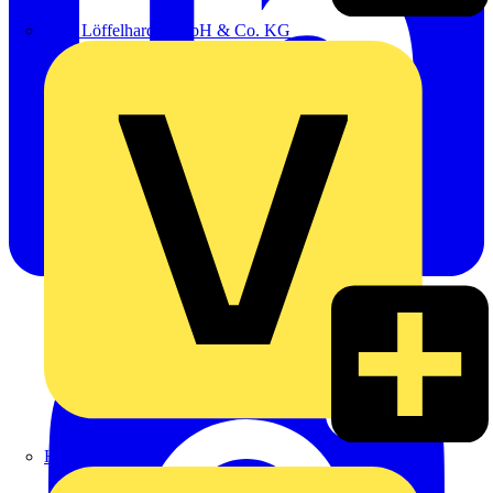
Emil Löffelhardt GmbH & Co. KG
Hardy Schmitz