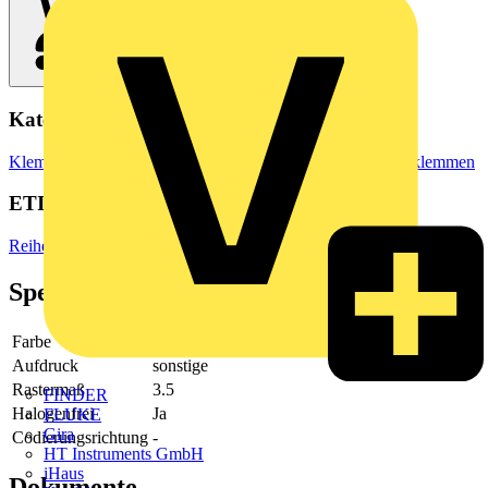
Kategorien
Klemmen, Steckverbinder & Verbindungselemente
Reihenklemmen
ETIM Group
Reihenklemmen
Spezifikationen
Farbe
gelb
Aufdruck
sonstige
Rastermaß
3.5
FINDER
Halogenfrei
Ja
FLUKE
Gira
Codierungsrichtung
-
HT Instruments GmbH
iHaus
Dokumente