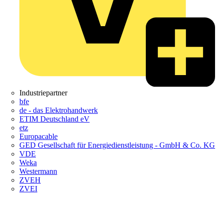
Industriepartner
bfe
de - das Elektrohandwerk
ETIM Deutschland eV
etz
Europacable
GED Gesellschaft für Energiedienstleistung - GmbH & Co. KG
VDE
Weka
Westermann
ZVEH
ZVEI