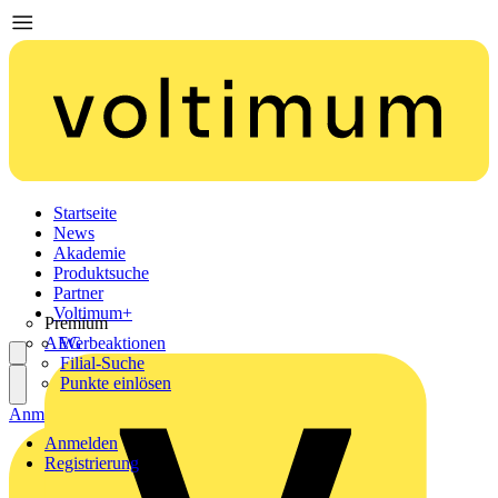
Startseite
News
Akademie
Produktsuche
Partner
Voltimum+
Premium
AEG
Werbeaktionen
Filial-Suche
Punkte einlösen
Anmelden
Registrierung
Anmelden
Registrierung