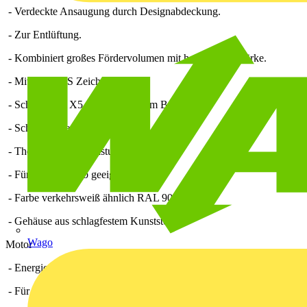
- Verdeckte Ansaugung durch Designabdeckung.
- Zur Entlüftung.
- Kombiniert großes Fördervolumen mit hoher Druckstärke.
- Mit VDE-GS Zeichen.
- Schutzart IP X5 für Sicherheit im Bad.
- Schutzklasse II.
- Thermischer Überlastungsschutz.
- Für Dauerbetrieb geeignet.
- Farbe verkehrsweiß ähnlich RAL 9016.
- Gehäuse aus schlagfestem Kunststoff.
Wago
Motor
- Energiesparender, robuster Motor mit Kugellager wartungsfrei.
- Für Dauerbetrieb geeignet.