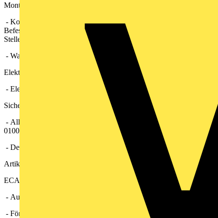
Montagehinweise
- Kompatibel zu ECA Vorgängermodellen DN 150, da
Befestigungslöcher und Kabeleinführung Unterputz an der gleichen
Stelle.
- Wand- und Deckenmontage möglich.
Elektrischer Anschluss
- Elektrischer Anschluss wahlweise Auf- oder Unterputz.
Sicherheitshinweise
- Alle ECA 150 ipro Geräte im Schutzbereich 1 gemäß DIN VDE
0100-701 einsetzbar.
- Details siehe Planungshinweise.
Artikel:
ECA 150 ipro
- Ausführung: Standardausführung
- Fördervolumen: 200 m3/h / 250 m3/h