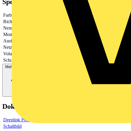
Spezifikationen
Farbe
weiß
Richtung
Entlüftung
Nennweite
150
Montageart
Aufputz
Ausführung
axial
Netzfrequenz
50
Volumenstrom
250
Schutzart (IP)
IPX5
Mehr anzeigen
Dokumente
Deeplink Produktseite
Schaltbild