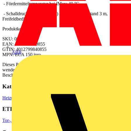
- Fördermitteltemperatur bei IMax: 40 °C
- Schalldruckpegel: 33 dB(A) / 40 dB(A) / Abstand 3 m,
Freifeldbedingungen
Produktkennzeichen
SKU: 0084.0085
EAN: 4012799840855
GTIN: 4012799840855
ABB
MPN: ECA 150 ipro
Dieses Produkt ist derzeit in keinem Geschäft verfügbar. Bitte
wenden Sie sich an den Hersteller, um Informationen zur
Beschaffung zu erhalten.
Kategorien
Heizung & Lüftung
Ventilatoren & Lüftung
Abluftventilatoren
ETIM Group
Tor-, Rollladenantriebe/Pumpen/Ventilatoren