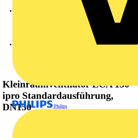
Kleinraumventilator ECA 150
ipro Standardausführung,
DN150
Philips