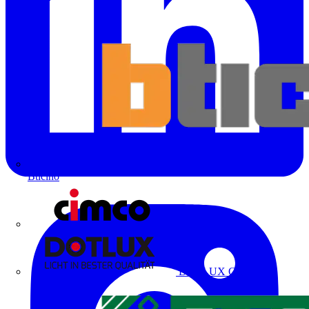
Bticino
Cimco
DOTLUX GmbH