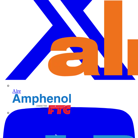
Alre
Amphenol FTG