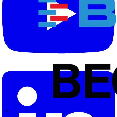
BALS
Bega