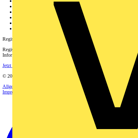
Weitere Links
Über uns
Kontakt
Downloadbereich (PDFs)
Häufig gestellte Fragen
voltimum.com
Registrierung
Registrieren Sie sich kostenlos und erhalten Sie stets aktuelle
Informationen aus der Elektroindustrie.
Jetzt registrieren
© 2002-
2026
Voltimum
Allgemeine Geschäftsbedingungen
Datenschutzerklärung
Impressum