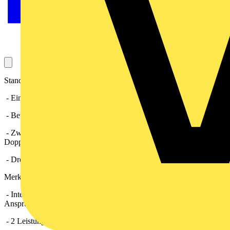
Standardausführung
- Ein/Aus über Lichtschalter oder separaten Schalter.
- Betrieb entweder in Stufe 1 oder Stufe 2.
- Zweistufig bedienbar mittels handelsüblichen
Doppelwechselschalter.
- Drehzahlsteuerbar.
Merkmale
- Intelligent programmierter Kleinraumventilator für höchste
Ansprüche.
- 2 Leistungsstufen.