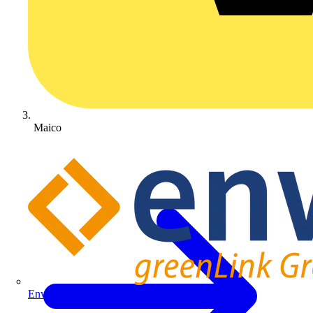
Maico
Enwitec