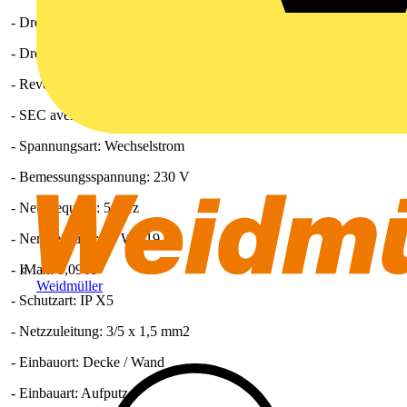
- Drehzahl: 1672 1/min / 2189 1/min
- Drehzahlsteuerbar: ja
- Reversierbarkeit: nein
- SEC average: -11,18 kWh/(m2*a)
- Spannungsart: Wechselstrom
- Bemessungsspannung: 230 V
- Netzfrequenz: 50 Hz
- Nennleistung: 15 W / 19 W
- IMax: 0,09 A
Weidmüller
- Schutzart: IP X5
- Netzzuleitung: 3/5 x 1,5 mm2
- Einbauort: Decke / Wand
- Einbauart: Aufputz