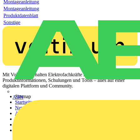
Montageanleitung
Montageanleitung
Produktdatenblatt
Sonstige
Mit Voltimum erhalten Elektrofachkräfte Zugang zu Branchennews,
Produktinformationen, Schulungen und Tools – alles auf einer
digitalen Plattform und Community.
Sitemap
ABN
Startseite
News
Akademie
Produktsuche
Partner
Voltimum+