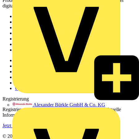
Produktinformationen, Schulungen und Tools – alles auf einer
digitalen Plattform und Community.
Sitemap
Startseite
News
Akademie
Produktsuche
Partner
Voltimum+
Weitere Links
Über uns
Kontakt
Downloadbereich (PDFs)
Häufig gestellte Fragen
voltimum.com
Registrierung
Alexander Bürkle GmbH & Co. KG
Registrieren Sie sich kostenlos und erhalten Sie stets aktuelle
Informationen aus der Elektroindustrie.
Jetzt registrieren
© 2002-
2026
Voltimum