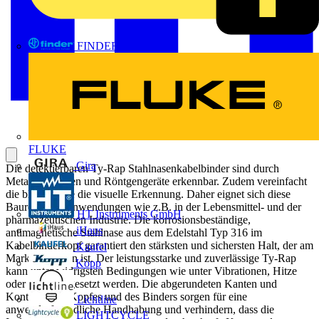
FINDER
FLUKE
Gira
Die detektierbaren Ty-Rap Stahlnasenkabelbinder sind durch
Metalldetektoren und Röntgengeräte erkennbar. Zudem vereinfacht
die blaue Farbe die visuelle Erkennung. Daher eignet sich diese
Baureihe für Anwendungen wie z.B. in der Lebensmittel- und der
HT Instruments GmbH
pharmazeutischen Industrie. Die korrosionsbeständige,
iHaus
antimagnetische Stahlnase aus dem Edelstahl Typ 316 im
Kabelbinderkopf garantiert den stärksten und sichersten Halt, der am
Kaufel
Markt zu finden ist. Der leistungsstarke und zuverlässige Ty-Rap
Kopp
kann unter widrigsten Bedingungen wie unter Vibrationen, Hitze
oder Kälte eingesetzt werden. Die abgerundeten Kanten und
Konturen des Kopfes und des Binders sorgen für eine
Lichtline
anwenderfreundliche Handhabung und verhindern, dass die
LIGHTCYCLE