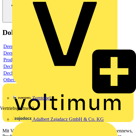
Dokumente
Deeplink product page
Deeplink REACH
Product data sheet
Declaration RoHS
Declaration EPD (Environmental Product Declaration)
Others
Zumtobel
Vertriebspartner
9
Adalbert Zajadacz GmbH & Co. KG
Mit Voltimum erhalten Elektrofachkräfte Zugang zu Branchennews,