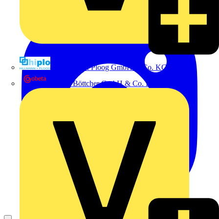
Hillmann & Ploog GmbH & Co. KG
Oskar Böttcher GmbH & Co. KG