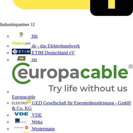
Industriepartner
11
bfe
de - das Elektrohandwerk
ETIM Deutschland eV
etz
Europacable
GED Gesellschaft für Energiedienstleistung - GmbH
& Co. KG
VDE
Weka
Westermann