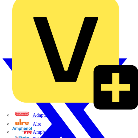
Adaptaflex
Alre
Amphenol FTG