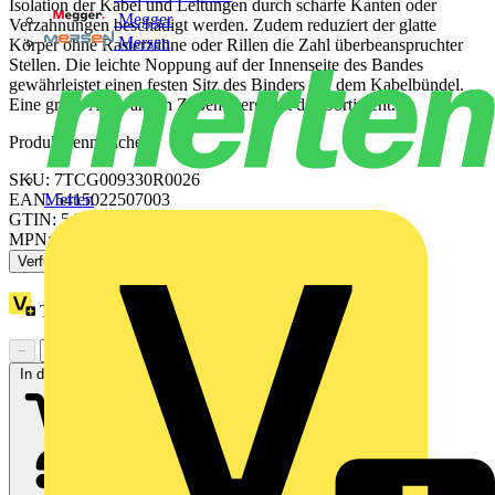
Isolation der Kabel und Leitungen durch scharfe Kanten oder
Megger
Verzahnungen beschädigt werden. Zudem reduziert der glatte
Mersen
Körper ohne Rasterzähne oder Rillen die Zahl überbeanspruchter
Stellen. Die leichte Noppung auf der Innenseite des Bandes
gewährleistet einen festen Sitz des Binders auf dem Kabelbündel.
Eine große Auswahl an Zubehör ergänzt das Sortiment.
Produktkennzeichen
SKU: 7TCG009330R0026
EAN: 5415022507003
Merten
GTIN: 5415022507003
MPN: TY525MR-NDT
Verfügbar: 3 Händler
Treuepunkte:
1
−
+
In den Warenkorb