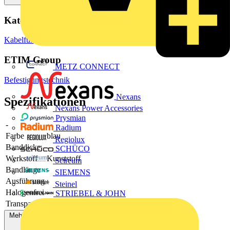
Kategorien
Kabelführungssysteme
Kabelbinder
Edelstahlkabelbinder
ETIM Group
METZ CONNECT
Befestigungstechnik
Nexans
Spezifikationen
Nexans Power Accessories
Prysmian
-
-
Radium
Farbe
blau
Regiolux
Banddicke
-
SCHÜCO
Werkstoff
Kunststoff
Scireum
Bandlänge
-
SIEMENS
Ausführung
-
Steinel
Halogenfrei
-
STRIEBEL & JOHN
Transparent
-
Mehr anzeigen