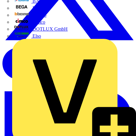
BALS
Bega
Bticino
Cimco
DOTLUX GmbH
Elso