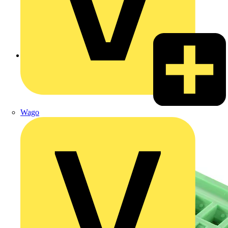
Zurück zu Produkte
Wago