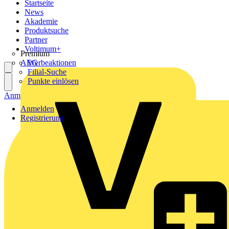
Startseite
News
Akademie
Produktsuche
Partner
Voltimum+
Premium
AEG
Werbeaktionen
Filial-Suche
Punkte einlösen
Anmelden
Registrierung
Anmelden
Registrierung