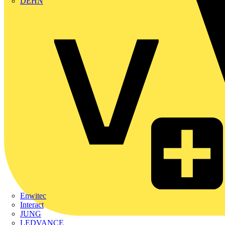
DEHN
Enwitec
Interact
JUNG
LEDVANCE