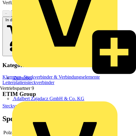
Verfügbarkeit zu prüfen
−
+
In den Warenkorb
Kategorien
Klemmen, Steckverbinder & Verbindungselemente
Zumtobel
Leiterplattensteckverbinder
Vertriebspartner
9
ETIM Group
Adalbert Zajadacz GmbH & Co. KG
Steckverbinder
Spezifikationen
Polzahl
7