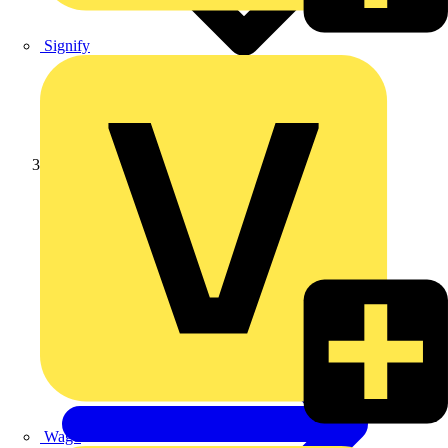
Signify
Weidmüller
Wago