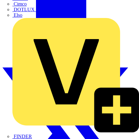
Cimco
DOTLUX GmbH
Elso
FINDER