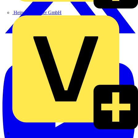
Heinrich Häusler GmbH
Hillmann & Ploog GmbH & Co. KG