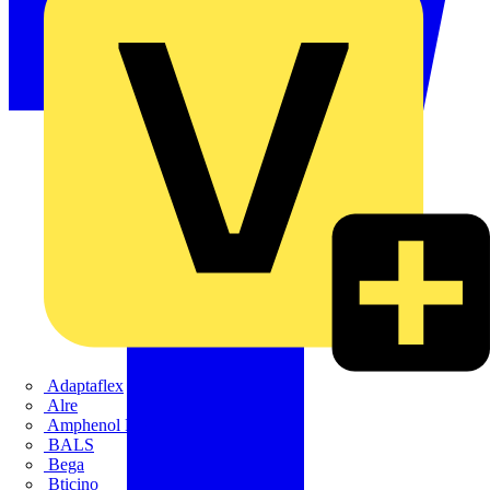
Adaptaflex
Alre
Amphenol FTG
BALS
Bega
Bticino