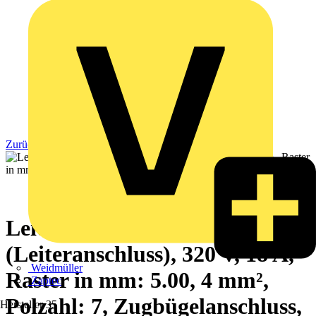
Zurück zu Produkte
Leiterplattensteckverbinder
(Leiteranschluss), 320 V, 18 A,
Weidmüller
Raster in mm: 5.00, 4 mm²,
Zaptec
Polzahl: 7, Zugbügelanschluss,
Hersteller
35