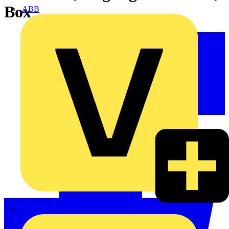
Box
ABB
ABN