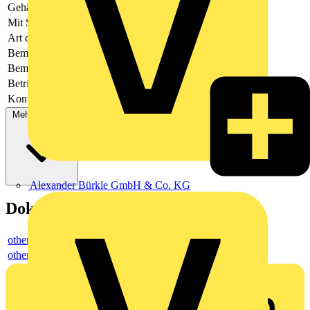
Gehäusefarbe
grün
Mit Schutzleiter
-
Art der Verbindung
flexibler Leiterplattenverbinder
Bemessungsspannung
320
Bemessungsstrom In
-
Betriebstemperatur
-40 - 105
Kontaktausführung
Buchse
Mehr anzeigen
Alexander Bürkle GmbH & Co. KG
Dokumente
others
others