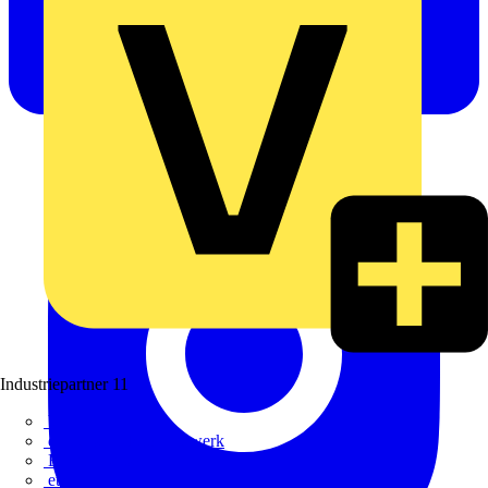
Industriepartner
11
bfe
de - das Elektrohandwerk
ETIM Deutschland eV
etz