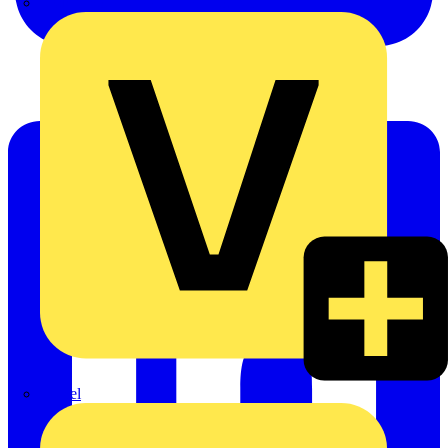
Oskar Böttcher GmbH & Co. KG
Rexel