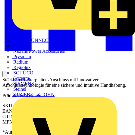
METZ CONNECT
Nexans
Nexans Power Accessories
Prysmian
Radium
Regiolux
SCHÜCO
Scireum
Steckbarer Leiterplatten-Anschluss mit innovativer
SIEMENS
Anschlusstechnologie für eine sichere und intuitive Handhabung.
Steinel
STRIEBEL & JOHN
Produktkennzeichen
SKU: 2645000000
EAN: 04050118641974
GTIN: 04050118641974
MPN: CPS 5.00/07/270F SN GN BX
*Auf Anfrage verfügbar - bitte in den Warenkorb legen, um