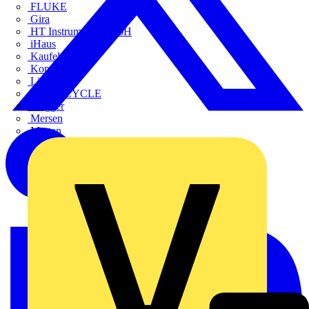
FLUKE
Gira
HT Instruments GmbH
iHaus
Kaufel
Kopp
Lichtline
LIGHTCYCLE
Megger
Mersen
Merten