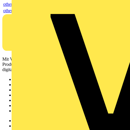
others
others
Mit Voltimum erhalten Elektrofachkräfte Zugang zu Branchennews,
Produktinformationen, Schulungen und Tools – alles auf einer
digitalen Plattform und Community.
Sitemap
Startseite
News
Akademie
Produktsuche
Partner
Voltimum+
Weitere Links
Über uns