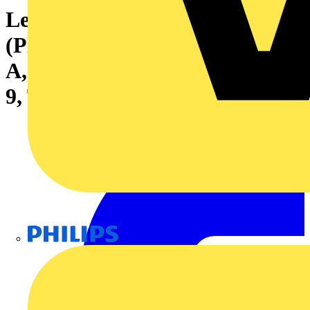
Leiterplattensteckverbinder
(Platinenanschluss), 320 V, 15
A, Raster in mm: 5.08, Polzahl:
9, THT-Lötanschluss, Box
Philips