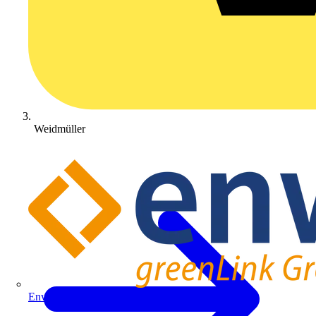
Weidmüller
Enwitec