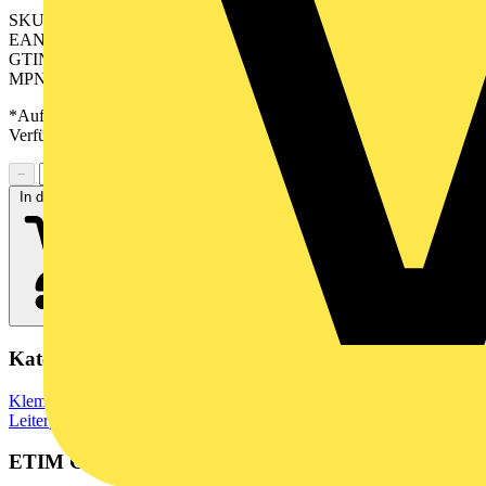
SKU: 2649230000
EAN: 04050118637748
GTIN: 04050118637748
MPN: CH 5.08/09/90 3.9SN GN BX
*Auf Anfrage verfügbar - bitte in den Warenkorb legen, um
Verfügbarkeit zu prüfen
−
+
In den Warenkorb
Kategorien
Klemmen, Steckverbinder & Verbindungselemente
Leiterplattensteckverbinder
ETIM Group