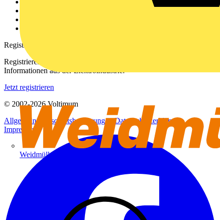
Kontakt
Downloadbereich (PDFs)
Häufig gestellte Fragen
voltimum.com
Registrierung
Registrieren Sie sich kostenlos und erhalten Sie stets aktuelle
Informationen aus der Elektroindustrie.
Jetzt registrieren
© 2002-
2026
Voltimum
Allgemeine Geschäftsbedingungen
Datenschutzerklärung
Impressum
Weidmüller