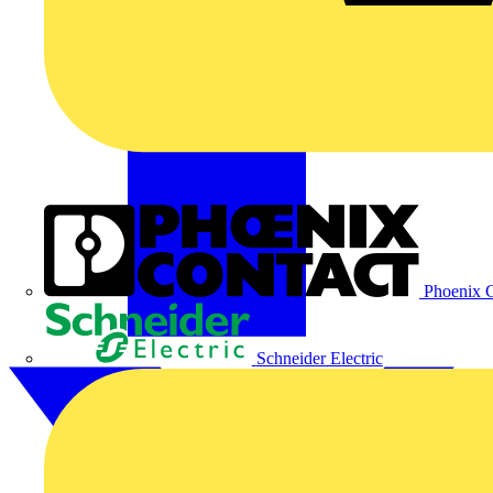
Phoenix C
Schneider Electric