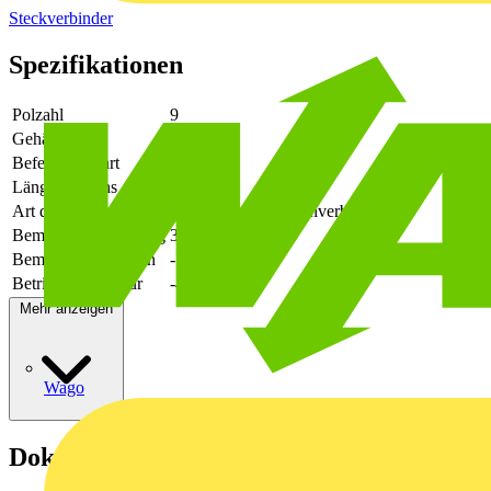
Steckverbinder
Spezifikationen
Polzahl
9
Gehäusefarbe
grün
Befestigungsart
löten
Länge des Pins
3.9
Art der Verbindung
flexibler Leiterplattenverbinder
Bemessungsspannung
320
Bemessungsstrom In
-
Betriebstemperatur
-40 - 105
Mehr anzeigen
Wago
Dokumente