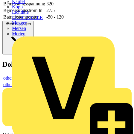
Kaufel
Bemessungsspannung
320
Kopp
Bemessungsstrom In
27.5
Lichtline
Betriebstemperatur
-50 - 120
LIGHTCYCLE
Megger
Mehr anzeigen
Mersen
Merten
Dokumente
others
others