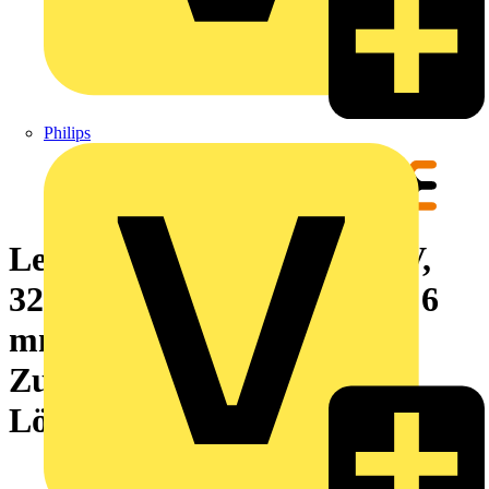
Philips
Leiterplattenklemme, 320 V,
32.5 A, Raster in mm: 5.08, 6
mm², Polzahl: 12,
Zugbügelanschluss, THT-
Lötanschluss, 90°, Box