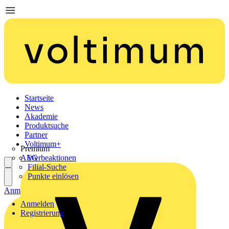
Startseite
News
Akademie
Produktsuche
Partner
Voltimum+
Premium
AEG
Werbeaktionen
Filial-Suche
Punkte einlösen
Anmelden
Registrierung
Anmelden
Registrierung