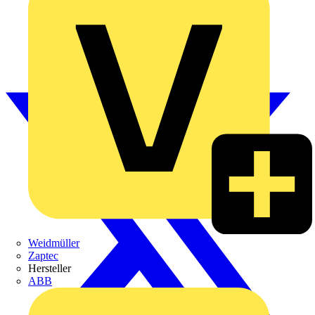
Weidmüller
Zaptec
Hersteller
ABB