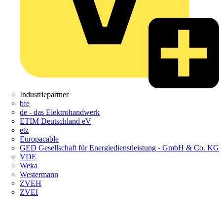
Industriepartner
bfe
de - das Elektrohandwerk
ETIM Deutschland eV
etz
Europacable
GED Gesellschaft für Energiedienstleistung - GmbH & Co. KG
VDE
Weka
Westermann
ZVEH
ZVEI