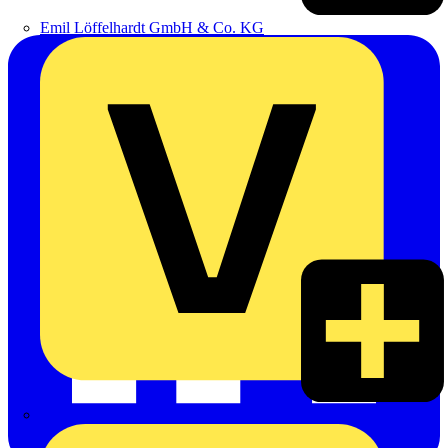
Emil Löffelhardt GmbH & Co. KG
Hardy Schmitz