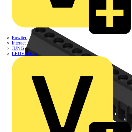
Enwitec
Interact
JUNG
LEDVANCE