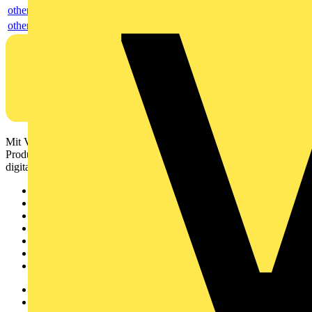
others
others
Mit Voltimum erhalten Elektrofachkräfte Zugang zu Branchennews,
Produktinformationen, Schulungen und Tools – alles auf einer
digitalen Plattform und Community.
Sitemap
Startseite
News
Akademie
Produktsuche
Partner
Voltimum+
Weitere Links
Über uns