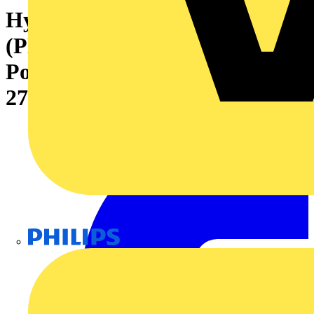
Hybridsteckverbinder
(Platinenanschluss), 7.62 mm,
Polzahl: 4, Abgangswinkel:
270°
Philips