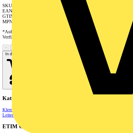
SKU: 2529310000
EAN: 04050118539387
GTIN: 04050118539387
MPN: SV-SMT 7.62HP/04/270G SC/4 2.6SN BX
*Auf Anfrage verfügbar - bitte in den Warenkorb legen, um
Verfügbarkeit zu prüfen
−
+
In den Warenkorb
Kategorien
Klemmen, Steckverbinder & Verbindungselemente
Leiterplattensteckverbinder
ETIM Group