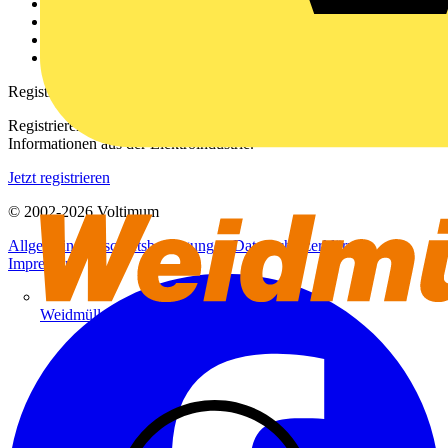
Kontakt
Downloadbereich (PDFs)
Häufig gestellte Fragen
voltimum.com
Registrierung
Registrieren Sie sich kostenlos und erhalten Sie stets aktuelle
Informationen aus der Elektroindustrie.
Jetzt registrieren
© 2002-
2026
Voltimum
Allgemeine Geschäftsbedingungen
Datenschutzerklärung
Impressum
Weidmüller