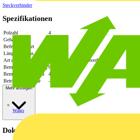
Steckverbinder
Spezifikationen
Polzahl
4
Gehäusefarbe
schwarz
Befestigungsart
löten
Länge des Pins
2.6
Art der Verbindung
flexibler Leiterplattenverbinder
Bemessungsspannung
630
Bemessungsstrom In
41
Betriebstemperatur
-50 - 130
Mehr anzeigen
Wago
Dokumente