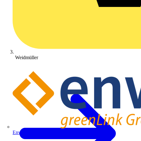
Weidmüller
Enwitec