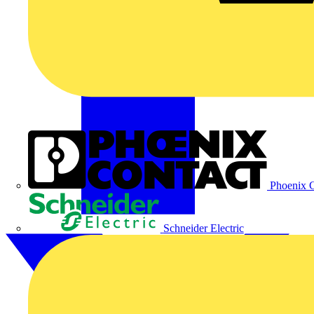
Phoenix C
Schneider Electric