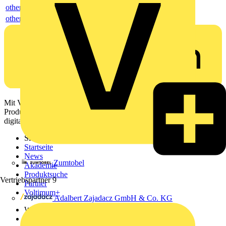
others
others
Mit Voltimum erhalten Elektrofachkräfte Zugang zu Branchennews,
Produktinformationen, Schulungen und Tools – alles auf einer
digitalen Plattform und Community.
Sitemap
Startseite
News
Zumtobel
Akademie
Produktsuche
Vertriebspartner
9
Partner
Voltimum+
Adalbert Zajadacz GmbH & Co. KG
Weitere Links
Über uns