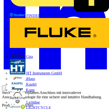
FINDER
FLUKE
Gira
HT Instruments GmbH
iHaus
Kaufel
Kopp
Steckbarer Leiterplatten-Anschluss mit innovatiever
Anschlusstechnologie für eine sichere und intuitive Handhabung.
Lichtline
Produktkennzeichen
LIGHTCYCLE