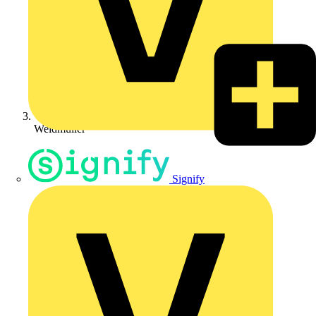
Weidmüller
Signify