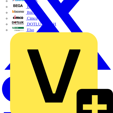
BALS
Bega
Bticino
Cimco
DOTLUX GmbH
Elso