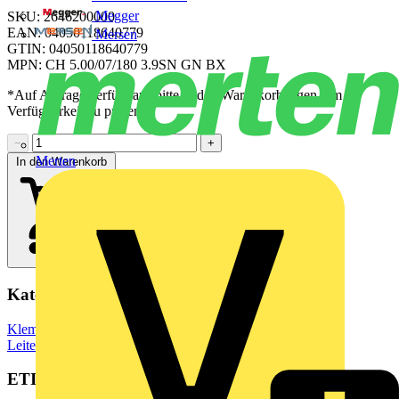
Megger
SKU: 2646200000
EAN: 04050118640779
Mersen
GTIN: 04050118640779
MPN: CH 5.00/07/180 3.9SN GN BX
*Auf Anfrage verfügbar - bitte in den Warenkorb legen, um
Verfügbarkeit zu prüfen
−
+
Merten
In den Warenkorb
Kategorien
Klemmen, Steckverbinder & Verbindungselemente
Leiterplattensteckverbinder
ETIM Group