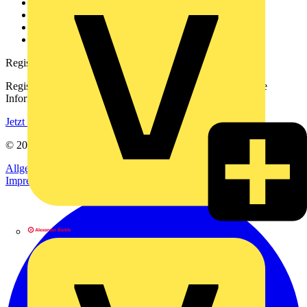
Kontakt
Downloadbereich (PDFs)
Häufig gestellte Fragen
voltimum.com
Registrierung
Registrieren Sie sich kostenlos und erhalten Sie stets aktuelle
Informationen aus der Elektroindustrie.
Jetzt registrieren
© 2002-
2026
Voltimum
Allgemeine Geschäftsbedingungen
Datenschutzerklärung
Impressum
Alexander Bürkle GmbH & Co. KG