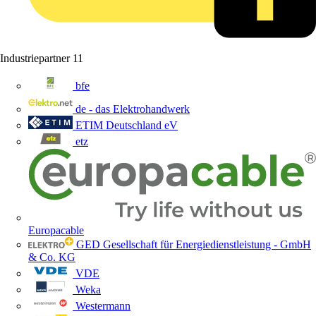
Industriepartner
11
bfe
de - das Elektrohandwerk
ETIM Deutschland eV
etz
Europacable
GED Gesellschaft für Energiedienstleistung - GmbH
& Co. KG
VDE
Weka
Westermann