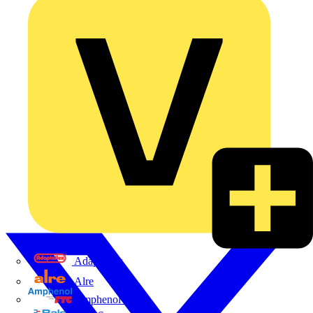
Adaptaflex
Alre
Amphenol FTG