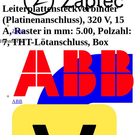
Leiterplattensteckverbinder
(Platinenanschluss), 320 V, 15
A, Raster in mm: 5.00, Polzahl:
Zaptec
7, THT-Lötanschluss, Box
Hersteller
35
ABB