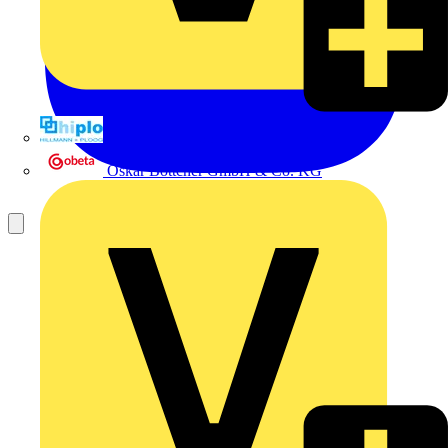
Hillmann & Ploog GmbH & Co. KG
Oskar Böttcher GmbH & Co. KG