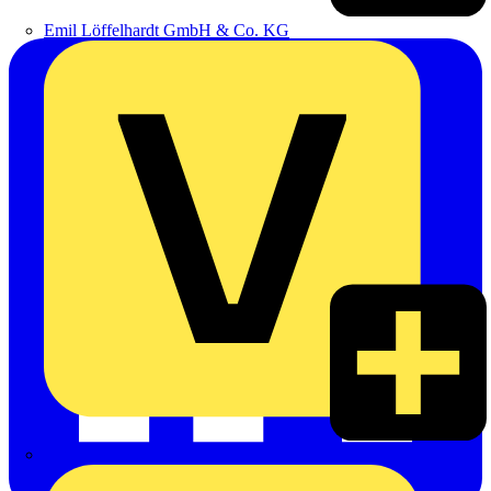
Emil Löffelhardt GmbH & Co. KG
Hardy Schmitz