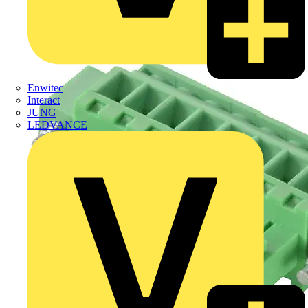
Enwitec
Interact
JUNG
LEDVANCE