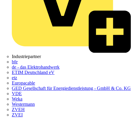
Industriepartner
bfe
de - das Elektrohandwerk
ETIM Deutschland eV
etz
Europacable
GED Gesellschaft für Energiedienstleistung - GmbH & Co. KG
VDE
Weka
Westermann
ZVEH
ZVEI