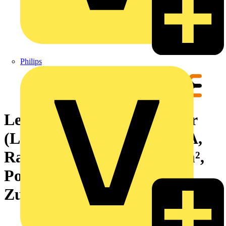
Philips
Leiterplattensteckverbinder
(Leiteranschluss), 160 V, 8 A,
Raster in mm: 3.50, 1.5 mm²,
Polzahl: 20,
Zugbügelanschluss, Box