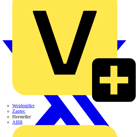
Weidmüller
Zaptec
Hersteller
ABB