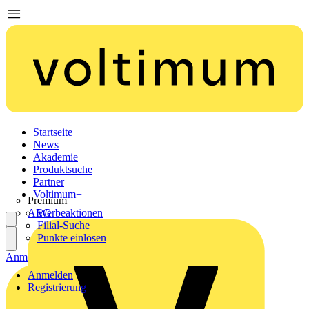
Startseite
News
Akademie
Produktsuche
Partner
Voltimum+
Premium
AEG
Werbeaktionen
Filial-Suche
Punkte einlösen
Anmelden
Registrierung
Anmelden
Registrierung