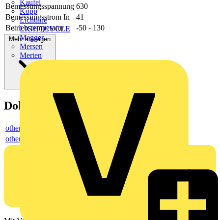
Kaufel
Bemessungsspannung
630
Kopp
Bemessungsstrom In
41
Lichtline
Betriebstemperatur
-50 - 130
LIGHTCYCLE
Megger
Mehr anzeigen
Mersen
Merten
Dokumente
others
others