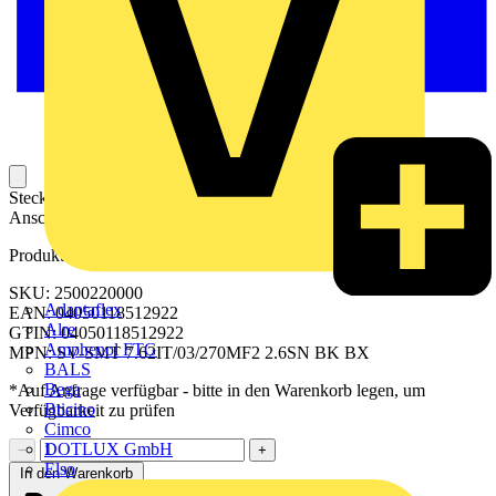
Steckbarer Leiterplatten-Anschluss mit innovatiever
Anschlusstechnologie für eine sichere und intuitive Handhabung.
Produktkennzeichen
SKU: 2500220000
Adaptaflex
EAN: 04050118512922
Alre
GTIN: 04050118512922
Amphenol FTG
MPN: SV-SMT 7.62IT/03/270MF2 2.6SN BK BX
BALS
Bega
*Auf Anfrage verfügbar - bitte in den Warenkorb legen, um
Bticino
Verfügbarkeit zu prüfen
Cimco
DOTLUX GmbH
−
+
Elso
In den Warenkorb