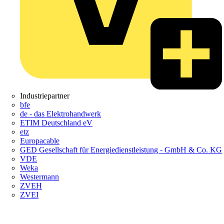
Industriepartner
bfe
de - das Elektrohandwerk
ETIM Deutschland eV
etz
Europacable
GED Gesellschaft für Energiedienstleistung - GmbH & Co. KG
VDE
Weka
Westermann
ZVEH
ZVEI