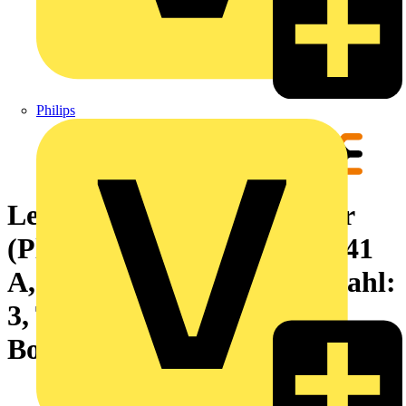
Philips
Leiterplattensteckverbinder
(Platinenanschluss), 630 V, 41
A, Raster in mm: 7.62, Polzahl:
3, THT/THR-Lötanschluss,
Box