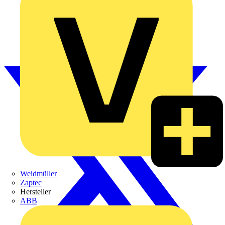
Weidmüller
Zaptec
Hersteller
ABB