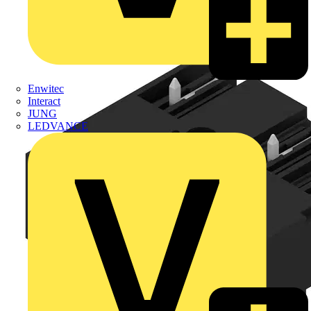
Enwitec
Interact
JUNG
LEDVANCE