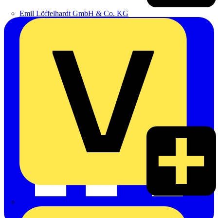
Emil Löffelhardt GmbH & Co. KG
Hardy Schmitz