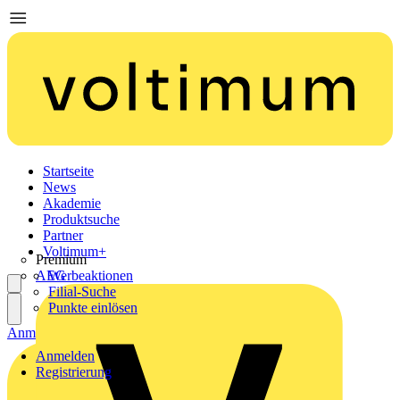
Startseite
News
Akademie
Produktsuche
Partner
Voltimum+
Premium
AEG
Werbeaktionen
Filial-Suche
Punkte einlösen
Anmelden
Registrierung
Anmelden
Registrierung