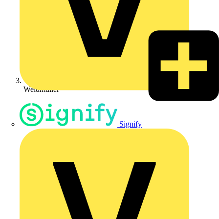
Weidmüller
Signify