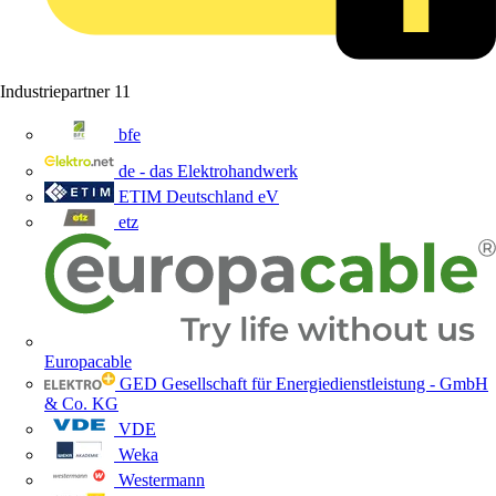
Industriepartner
11
bfe
de - das Elektrohandwerk
ETIM Deutschland eV
etz
Europacable
GED Gesellschaft für Energiedienstleistung - GmbH
& Co. KG
VDE
Weka
Westermann