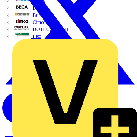
BALS
Bega
Bticino
Cimco
DOTLUX GmbH
Elso