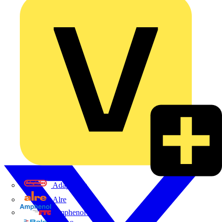
Adaptaflex
Alre
Amphenol FTG