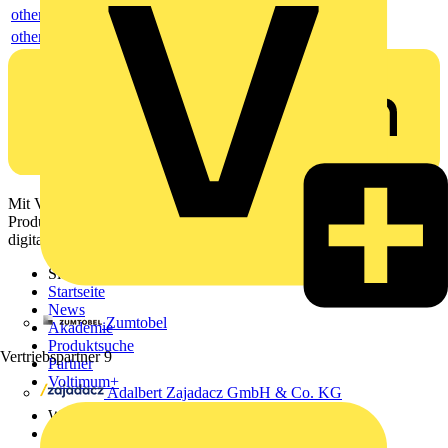
others
others
Mit Voltimum erhalten Elektrofachkräfte Zugang zu Branchennews,
Produktinformationen, Schulungen und Tools – alles auf einer
digitalen Plattform und Community.
Sitemap
Startseite
News
Zumtobel
Akademie
Produktsuche
Vertriebspartner
9
Partner
Voltimum+
Adalbert Zajadacz GmbH & Co. KG
Weitere Links
Über uns