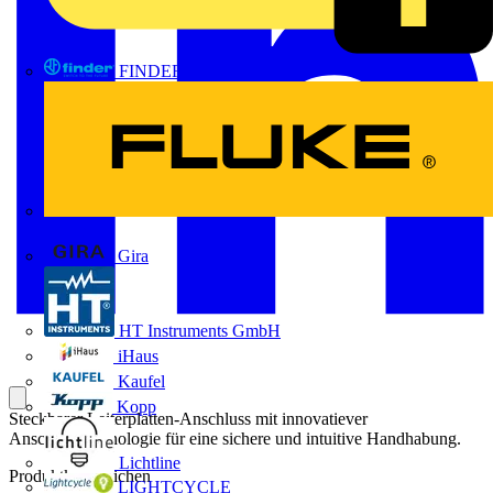
FINDER
FLUKE
Gira
HT Instruments GmbH
iHaus
Kaufel
Kopp
Steckbarer Leiterplatten-Anschluss mit innovatiever
Anschlusstechnologie für eine sichere und intuitive Handhabung.
Lichtline
Produktkennzeichen
LIGHTCYCLE