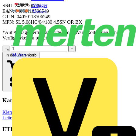
Megger
SKU: 2496290000
EAN: 04050118506549
Mersen
GTIN: 04050118506549
MPN: SL 5.08HC/04/180 4.5SN OR BX
*Auf Anfrage verfügbar - bitte in den Warenkorb legen, um
Verfügbarkeit zu prüfen
−
+
Merten
In den Warenkorb
Kategorien
Klemmen, Steckverbinder & Verbindungselemente
Leiterplattensteckverbinder
ETIM Group