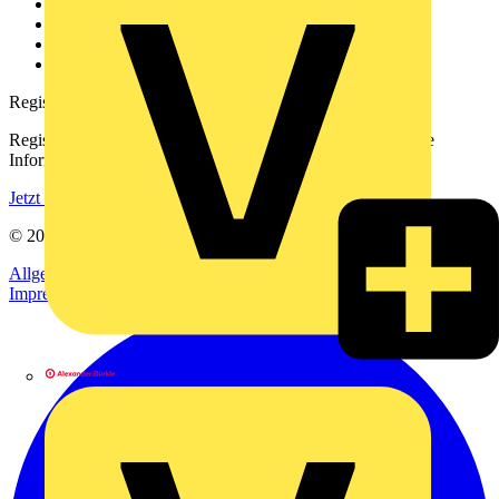
Kontakt
Downloadbereich (PDFs)
Häufig gestellte Fragen
voltimum.com
Registrierung
Registrieren Sie sich kostenlos und erhalten Sie stets aktuelle
Informationen aus der Elektroindustrie.
Jetzt registrieren
© 2002-
2026
Voltimum
Allgemeine Geschäftsbedingungen
Datenschutzerklärung
Impressum
Alexander Bürkle GmbH & Co. KG