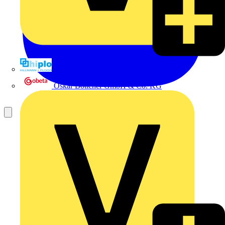
Hillmann & Ploog GmbH & Co. KG
Oskar Böttcher GmbH & Co. KG