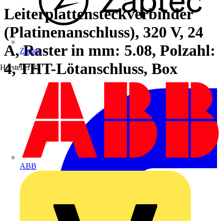
Leiterplattensteckverbinder
(Platinenanschluss), 320 V, 24
A, Raster in mm: 5.08, Polzahl:
Zaptec
4, THT-Lötanschluss, Box
Hersteller
35
ABB