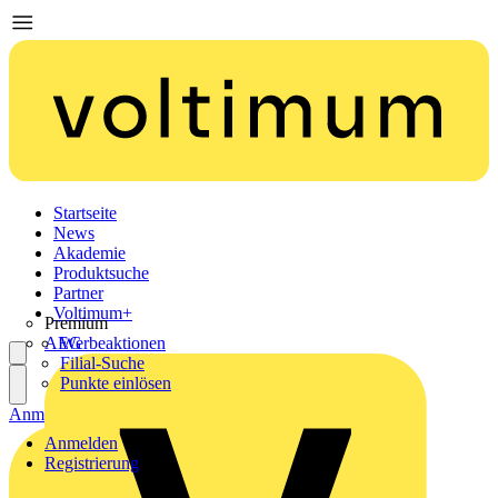
Startseite
News
Akademie
Produktsuche
Partner
Voltimum+
Premium
AEG
Werbeaktionen
Filial-Suche
Punkte einlösen
Anmelden
Registrierung
Anmelden
Registrierung