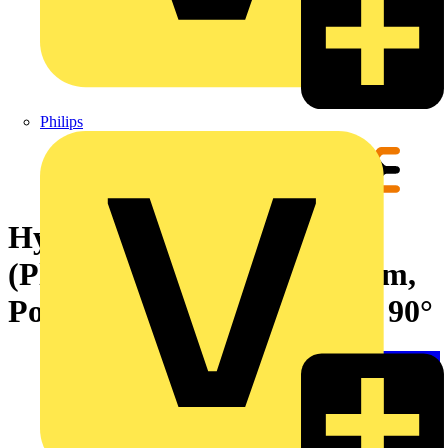
Philips
Hybridsteckverbinder
(Platinenanschluss), 7.62 mm,
Polzahl: 5, Abgangswinkel: 90°