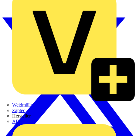
Weidmüller
Zaptec
Hersteller
ABB