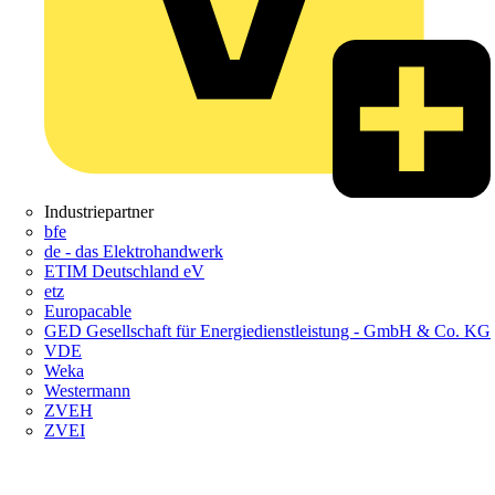
Industriepartner
bfe
de - das Elektrohandwerk
ETIM Deutschland eV
etz
Europacable
GED Gesellschaft für Energiedienstleistung - GmbH & Co. KG
VDE
Weka
Westermann
ZVEH
ZVEI