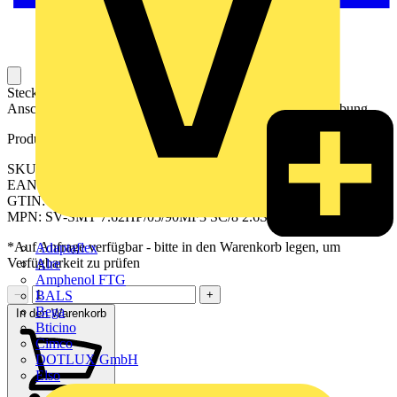
Steckbarer Leiterplatten-Anschluss mit innovatiever
Anschlusstechnologie für eine sichere und intuitive Handhabung.
Produktkennzeichen
SKU: 2529850000
EAN: 04050118540055
GTIN: 04050118540055
MPN: SV-SMT 7.62HP/05/90MF3 SC/8 2.6SN BX
*Auf Anfrage verfügbar - bitte in den Warenkorb legen, um
Adaptaflex
Verfügbarkeit zu prüfen
Alre
Amphenol FTG
BALS
−
+
Bega
In den Warenkorb
Bticino
Cimco
DOTLUX GmbH
Elso