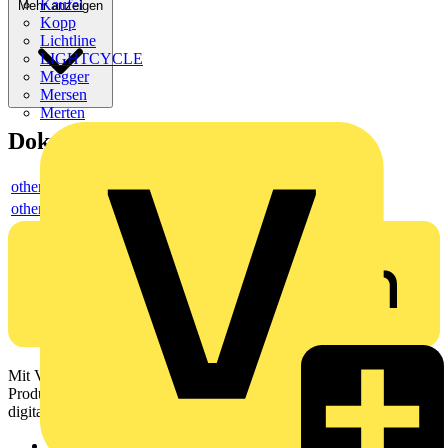
Kaufel
Mehr anzeigen
Kopp
Lichtline
LIGHTCYCLE
Megger
Mersen
Merten
Dokumente
others
others
Mit Voltimum erhalten Elektrofachkräfte Zugang zu Branchennews,
Produktinformationen, Schulungen und Tools – alles auf einer
digitalen Plattform und Community.
Sitemap