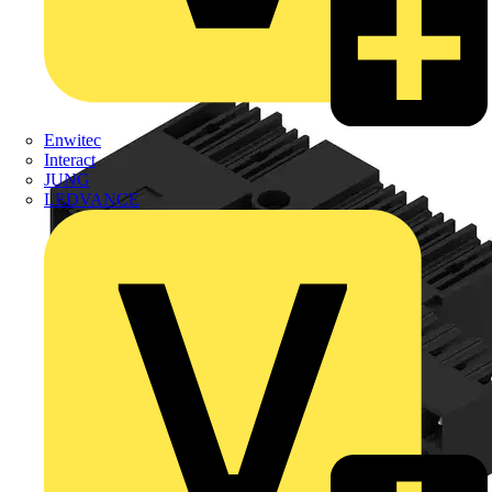
Enwitec
Interact
JUNG
LEDVANCE