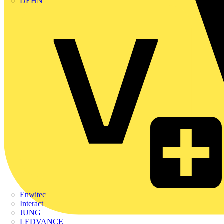
DEHN
Enwitec
Interact
JUNG
LEDVANCE