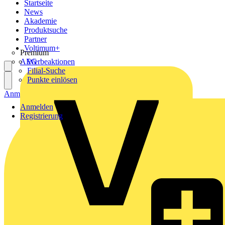
Startseite
News
Akademie
Produktsuche
Partner
Voltimum+
Premium
AEG
Werbeaktionen
Filial-Suche
Punkte einlösen
Anmelden
Registrierung
Anmelden
Registrierung