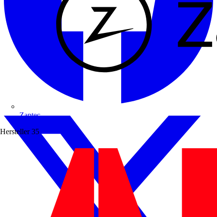
Zaptec
Hersteller
35