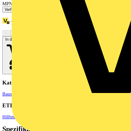
MPN: 210-842
Verfügbar: 1 Händler
Treuepunkte:
185
−
+
In den Warenkorb
Kategorien
Baustoffe & Verbrauchsmaterialien
Markierung & Kennzeichnung
ETIM Group
Hilfsmaterial
Spezifikationen