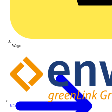
Wago
Enwitec