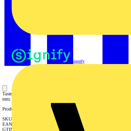
Signify
Tasterschilder; Für Rahmen, zum Einrasten oder Kleben; 27 x 12,5
mm; silberfarben
Produktkennzeichen
SKU: 210-842
EAN: 4055143965156
GTIN: 4055143965156