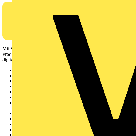
Mit Voltimum erhalten Elektrofachkräfte Zugang zu Branchennews,
Produktinformationen, Schulungen und Tools – alles auf einer
digitalen Plattform und Community.
Sitemap
Startseite
News
Akademie
Produktsuche
Partner
Voltimum+
Weitere Links
Über uns
Kontakt
Downloadbereich (PDFs)
Häufig gestellte Fragen