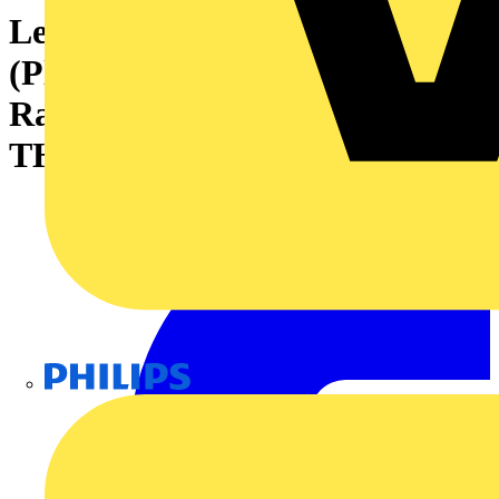
Leiterplattensteckverbinder
(Platinenanschluss), 160 V, 8 A,
Raster in mm: 3.50, Polzahl: 6,
THT-Lötanschluss, Box
Philips