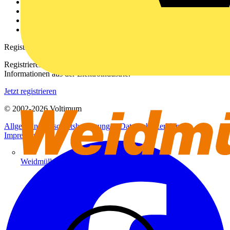
Kontakt
Downloadbereich (PDFs)
Häufig gestellte Fragen
voltimum.com
Registrierung
Registrieren Sie sich kostenlos und erhalten Sie stets aktuelle
Informationen aus der Elektroindustrie.
Jetzt registrieren
© 2002-
2026
Voltimum
Allgemeine Geschäftsbedingungen
Datenschutzerklärung
Impressum
Weidmüller