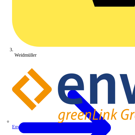
Weidmüller
Enwitec