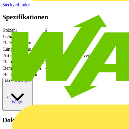
Steckverbinder
Spezifikationen
Polzahl
6
Gehäusefarbe
grün
Befestigungsart
löten
Länge des Pins
3.5
Art der Verbindung
flexibler Leiterplattenverbinder
Bemessungsspannung
160
Bemessungsstrom In
-
Betriebstemperatur
-40 - 105
Mehr anzeigen
Wago
Dokumente