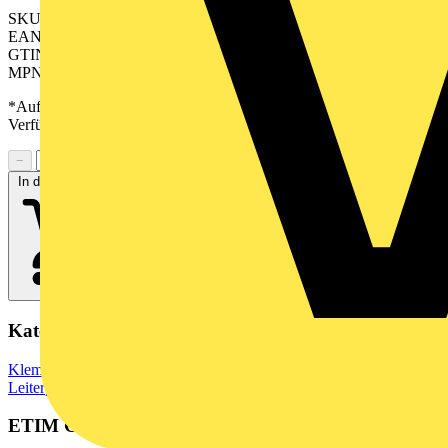
SKU: 2641370000
EAN: 04050118645606
GTIN: 04050118645606
MPN: CH 3.50/06/180F 3.5SN GN BX
*Auf Anfrage verfügbar - bitte in den Warenkorb legen, um
Verfügbarkeit zu prüfen
−
+
In den Warenkorb
Kategorien
Klemmen, Steckverbinder & Verbindungselemente
Leiterplattensteckverbinder
ETIM Group