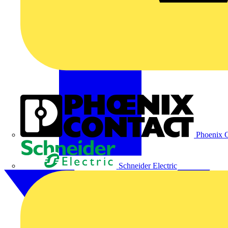
Phoenix C
Schneider Electric