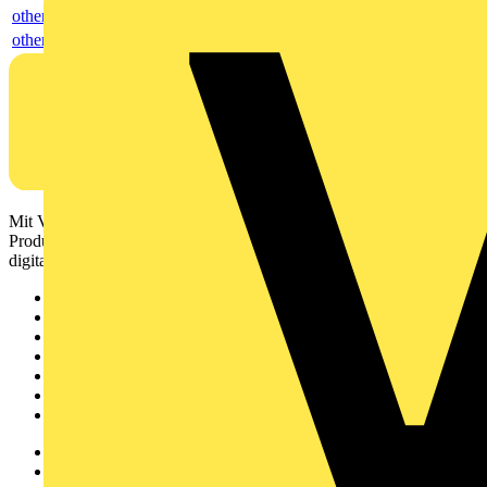
others
others
Mit Voltimum erhalten Elektrofachkräfte Zugang zu Branchennews,
Produktinformationen, Schulungen und Tools – alles auf einer
digitalen Plattform und Community.
Sitemap
Startseite
News
Akademie
Produktsuche
Partner
Voltimum+
Weitere Links
Über uns