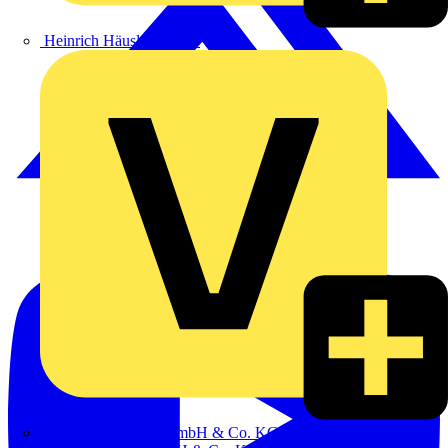
Heinrich Häusler GmbH
Hillmann & Ploog GmbH & Co. KG