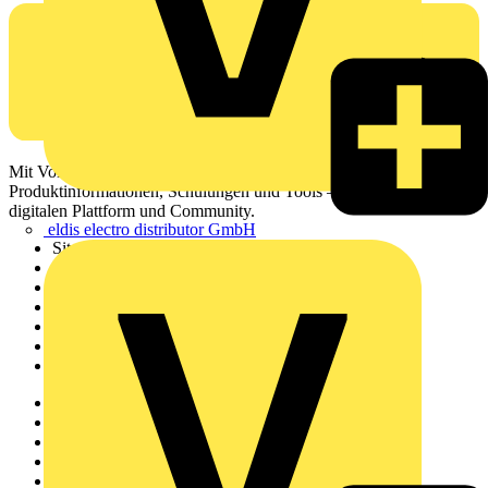
Mit Voltimum erhalten Elektrofachkräfte Zugang zu Branchennews,
Produktinformationen, Schulungen und Tools – alles auf einer
digitalen Plattform und Community.
eldis electro distributor GmbH
Sitemap
Startseite
News
Akademie
Produktsuche
Partner
Voltimum+
Weitere Links
Über uns
Kontakt
Downloadbereich (PDFs)
Häufig gestellte Fragen