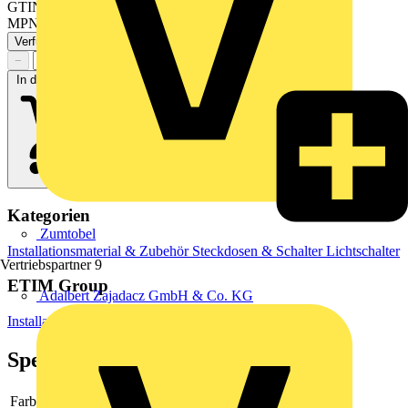
GTIN: 4011377186989
MPN: LS 995 P WWM
Verfügbar: 2 Händler
−
+
In den Warenkorb
Kategorien
Zumtobel
Installationsmaterial & Zubehör
Steckdosen & Schalter
Lichtschalter
Vertriebspartner
9
ETIM Group
Adalbert Zajadacz GmbH & Co. KG
Installationsschalterprogramme/Steckvorrichtungen
Spezifikationen
Farbe
weiß