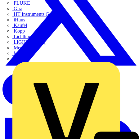
FLUKE
Gira
HT Instruments GmbH
iHaus
Kaufel
Kopp
Lichtline
LIGHTCYCLE
Megger
Mersen
Merten