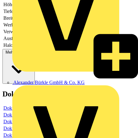
Höhe
70
Tiefe
-
Breite
70
Werkstoff
Kunststoff
Verwendung
Jalousie
Ausführung
zweiteilige Wippe
Halogenfrei
Ja
Mehr anzeigen
Alexander Bürkle GmbH & Co. KG
Dokumente
Dokument
Dokument
Dokument
Dokument
Dokument