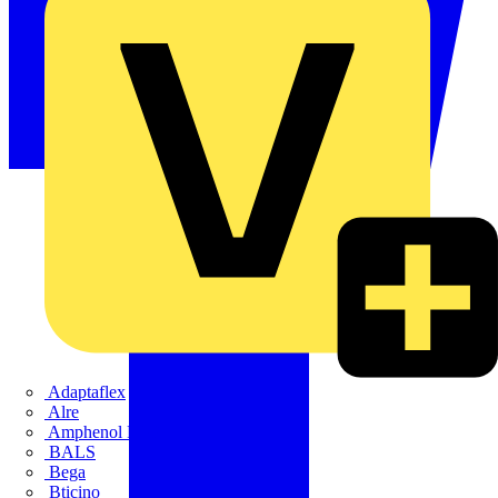
Adaptaflex
Alre
Amphenol FTG
BALS
Bega
Bticino