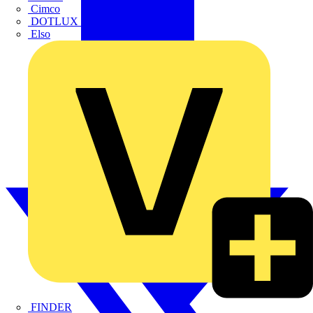
Cimco
DOTLUX GmbH
Elso
FINDER