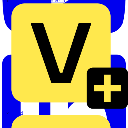
Oskar Böttcher GmbH & Co. KG
Rexel