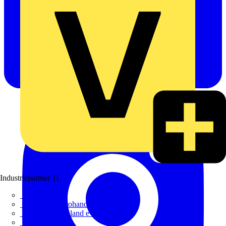
Industriepartner
11
bfe
de - das Elektrohandwerk
ETIM Deutschland eV
etz