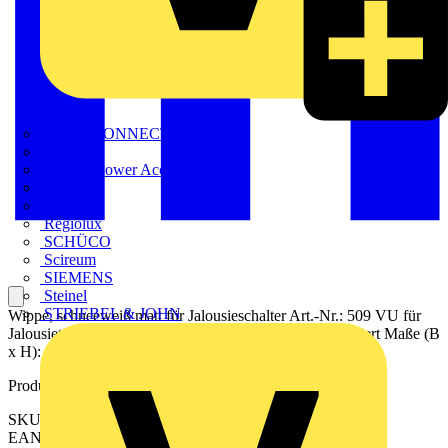
METZ CONNECT
Nexans
Nexans Power Accessories
Prysmian
Radium
Regiolux
SCHÜCO
Scireum
SIEMENS
Steinel
STRIEBEL & JOHN
Wippe, schneeweiß matt für Jalousieschalter Art.-Nr.: 509 VU für
Jalousietaster Art.-Nr.: 539 VU Material: Duroplast lackiert Maße (B
x H): 70 x 70 mm
Produktkennzeichen
SKU: LS995PWWM
EAN: 4011377186989