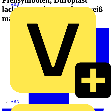
ABB
lackiert, Serie LS, schneeweiß
matt
ABN